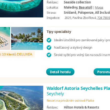
Řetězec:
Seaside collection
Lokalita:
Maledivy,
Baa atoll
|
Mapa
Strava:
Snídaně, Polopenze, All Inclus
Inspekce:
2025, Pavlína Zbořilová,
724 730 
Tipy specialisty
Ideální útočiště pro zamilované páry i pr
Nadčasový a stylový design
í 10 klientů DELUXEA
Široké vyžití pro volný čas na souši i na 
Detail hotelu
Porovna
Waldorf Astoria Seychelles Pl
Seychely
Resort na privátním ostrově Platte
Řetězec:
Hilton Hotels & Resorts