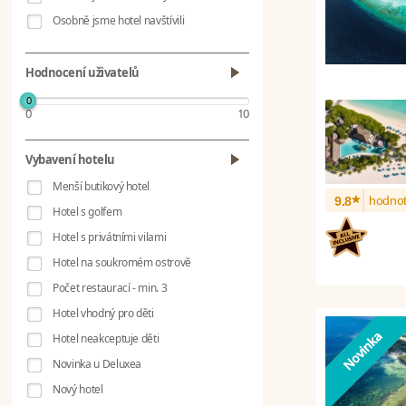
Osobně jsme hotel navštívili
Hodnocení uživatelů
0
0
10
Vybavení hotelu
Menší butikový hotel
*
hodnot
9.8
Hotel s golfem
Hotel s privátními vilami
Hotel na soukromém ostrově
Počet restaurací - min. 3
Hotel vhodný pro děti
Hotel neakceptuje děti
Novinka u Deluxea
Nový hotel