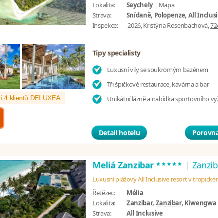
Lokalita:
Seychely
|
Mapa
Strava:
Snídaně, Polopenze, All Inclus
Inspekce:
2026, Kristýna Rosenbachová,
72
Tipy specialisty
Luxusní vily se soukromým bazénem
Tři špičkové restaurace, kavárna a bar
í 4 klientů DELUXEA
Unikátní lázně a nabídka sportovního vyž
Detail hotelu
Porovna
*****
Meliá Zanzibar
|
Zanzib
Luxusní plážový All Inclusive resort v tropick
Řetězec:
Mélia
Lokalita:
Zanzibar,
Zanzibar
, Kiwengwa
Strava:
All Inclusive