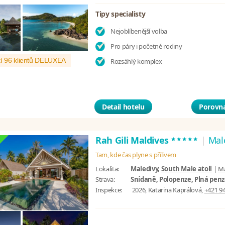
Tipy specialisty
Nejoblíbenější volba
Pro páry i početné rodiny
í 96 klientů DELUXEA
Rozsáhlý komplex
Detail hotelu
Porovna
*****
Rah Gili Maldives
|
Mal
Tam, kde čas plyne s přílivem
Lokalita:
Maledivy,
South Male atoll
|
M
Strava:
Snídaně, Polopenze, Plná penze
Inspekce:
2026, Katarina Kaprálová,
+421 94