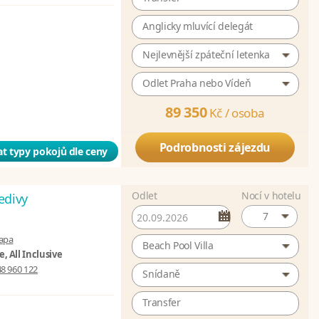
Anglicky mluvící delegát
Nejlevnější zpáteční letenka
Odlet Praha nebo Vídeň
89 350
Kč /
osoba
Podrobnosti zájezdu
t typy pokojů dle ceny
Odlet
Nocí v hotelu
edivy
7
apa
Beach Pool Villa
, All Inclusive
8 960 122
Snídaně
Transfer