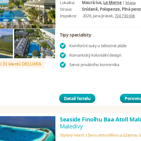
Lokalita:
Maurícius,
Le Morne
|
Mapa
Strava:
Snídaně, Polopenze, Plná pen
Inspekce:
2026, Jana Jirásek,
724 730 006
Tipy specialisty
Komfortní suity u bělostné pláže
Romantický koloniální design
í 31 klientů DELUXEA
Servis privátního komorníka
Detail hotelu
Porovna
Seaside Finolhu Baa Atoll Mal
Maledivy
Stylový resort s živou atmosférou a úžasnou