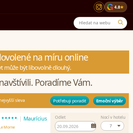
G
4.8
★
 dovolené na míru online
t může být libovolně dlouhý.
navštívili. Poradíme Vám.
nejvyšší sleva
Potřebuji poradit
Emoční výběr
Odlet
Nocí v hotelu
*****
t
|
Maurícius
7
 Le Morne