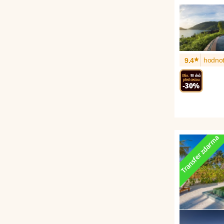
*
hodnot
9.4