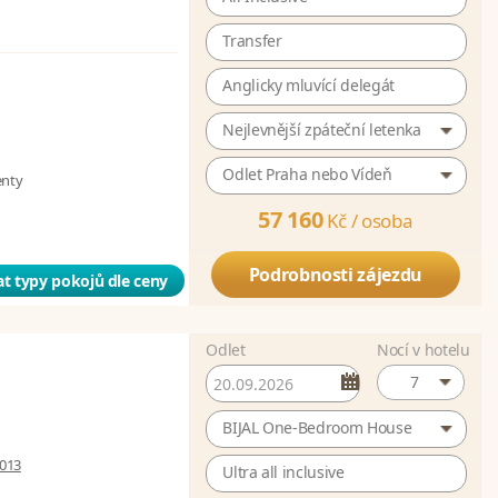
Transfer
Anglicky mluvící delegát
Nejlevnější zpáteční letenka
Odlet Praha nebo Vídeň
enty
57 160
Kč /
osoba
Podrobnosti zájezdu
t typy pokojů dle ceny
Odlet
Nocí v hotelu
7
BIJAL One-Bedroom House
 013
Ultra all inclusive