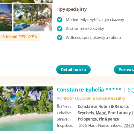
Tipy specialisty
Moderní vily s vyhřívanými bazény
Gastronomické zážitky
í 3 klientů DELUXEA
Wellness, sport, aktivity a kultura
Detail hotelu
Porovna
*****
Constance Ephelia
|
Se
Komfortní ubytování a kulinářské zážitky
Řetězec:
Constance Hotels & Resorts
Lokalita:
Seychely,
Mahé
, Port Launay
Strava:
Polopenze, Plná penze
Inspekce:
2026, Hana Nádvorníková,
724 7