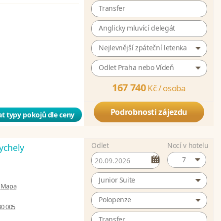
Transfer
Anglicky mluvící delegát
Nejlevnější zpáteční letenka
Odlet Praha nebo Vídeň
167 740
Kč /
osoba
Podrobnosti zájezdu
t typy pokojů dle ceny
Odlet
Nocí v hotelu
ychely
7
Junior Suite
|
Mapa
Polopenze
30 005
Transfer