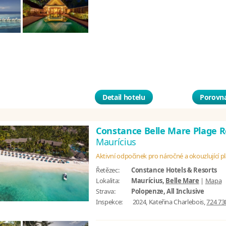
Detail hotelu
Porovna
Constance Belle Mare Plage 
Maurícius
Aktivní odpočinek pro náročné a okouzlující p
Řetězec:
Constance Hotels & Resorts
Lokalita:
Maurícius,
Belle Mare
|
Mapa
Strava:
Polopenze, All Inclusive
Inspekce:
2024, Kateřina Charlebois,
724 73