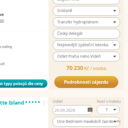
Snídaně
ive
003
Transfer hydroplánem
Český delegát
Nejlevnější zpáteční letenka
o rodiny
Odlet Praha nebo Vídeň
moři
70 230
Kč /
osoba
Podrobnosti zájezdu
t typy pokojů dle ceny
Odlet
Nocí v hotelu
*****
atte Island
|
7
One Bedroom Hawksbill Garden Pool Vi