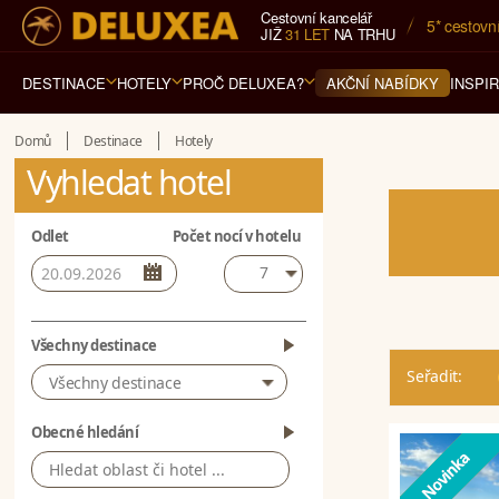
Cestovní kancelář
5* cestovn
JIŽ
31 LET
NA TRHU
DESTINACE
HOTELY
PROČ DELUXEA?
INSPI
AKČNÍ NABÍDKY
Domů
Destinace
Hotely
Vyhledat hotel
Odlet
Počet nocí v hotelu
7
Všechny destinace
Seřadit:
Všechny destinace
Obecné hledání