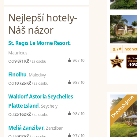
Nejlepší hotely
-
Náš názor
St. Regis Le Morne Resort
,
*
hodnot
9.7
Maurícius
9.6 / 10
Od
9 871 Kč
/ za osobu
Finolhu
, Maledivy
9.8 / 10
Od
10 726 Kč
/ za osobu
Waldorf Astoria Seychelles
Platte Island
, Seychely
9.8 / 10
Od
25 162 Kč
/ za osobu
Meliá Zanzibar
, Zanzibar
9.7 / 10
Od
5 907 Kč
/ za osobu