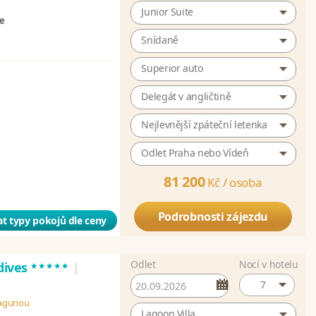
Junior Suite
ze
Snídaně
Superior auto
Delegát v angličtině
Nejlevnější zpáteční letenka
Odlet Praha nebo Vídeň
81 200
Kč /
osoba
Podrobnosti zájezdu
t typy pokojů dle ceny
Odlet
Nocí v hotelu
*****
dives
|
7
 lagunou
Lagoon Villa