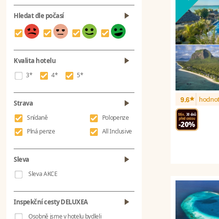
Hledat dle počasí
Kvalita hotelu
3*
4*
5*
*
hodnot
9.6
Strava
Snídaně
Polopenze
Plná penze
All Inclusive
Sleva
Sleva AKCE
Inspekční cesty DELUXEA
Osobně jsme v hotelu bydleli