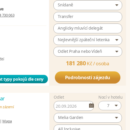
Snídaně
ive
4 730 063
Transfer
Anglicky mluvící delegát
Nejlevnější zpáteční letenka
Odlet Praha nebo Vídeň
ití
181 280
Kč /
osoba
Podrobnosti zájezdu
t typy pokojů dle ceny
Odlet
Nocí v hotelu
ar
7
ém zázemí
Melia Garden
|
Mapa
All Inclusive