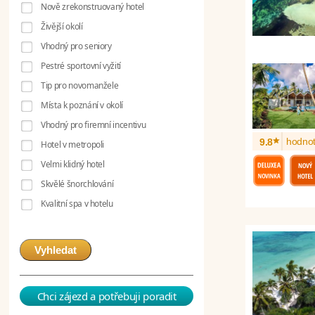
Nově zrekonstruovaný hotel
Živější okolí
Vhodný pro seniory
Pestré sportovní vyžití
Tip pro novomanžele
Místa k poznání v okolí
Vhodný pro firemní incentivu
*
hodnot
9.8
Hotel v metropoli
Velmi klidný hotel
Skvělé šnorchlování
Kvalitní spa v hotelu
Vyhledat
Chci zájezd a potřebuji poradit