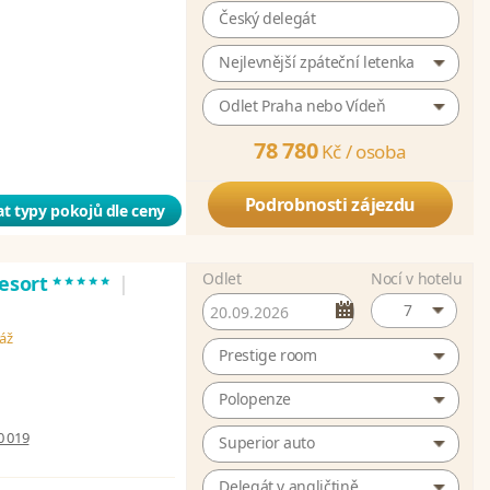
Český delegát
Nejlevnější zpáteční letenka
Odlet Praha nebo Vídeň
78 780
Kč /
osoba
Podrobnosti zájezdu
t typy pokojů dle ceny
Odlet
Nocí v hotelu
*****
Resort
|
7
láž
Prestige room
Polopenze
0 019
Superior auto
Delegát v angličtině