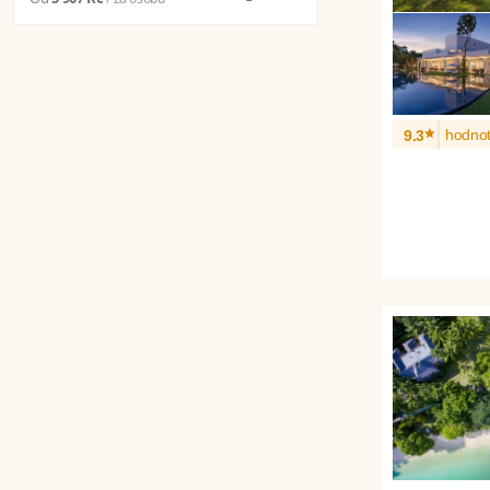
*
hodnot
9.3