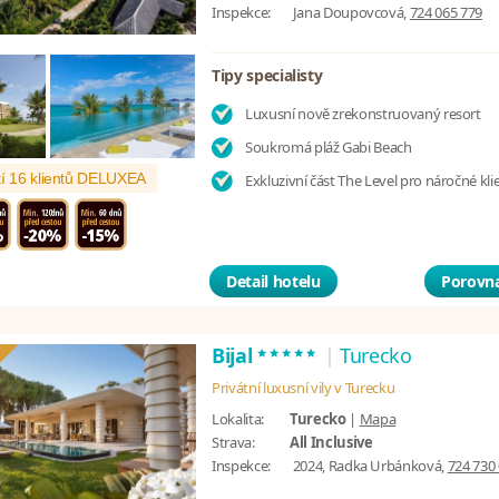
Inspekce:
Jana Doupovcová,
724 065 779
Tipy specialisty
Luxusní nově zrekonstruovaný resort
Soukromá pláž Gabi Beach
í 16 klientů DELUXEA
Exkluzivní část The Level pro náročné kli
Detail hotelu
Porovna
*****
Bijal
|
Turecko
Privátní luxusní vily v Turecku
Lokalita:
Turecko
|
Mapa
Strava:
All Inclusive
Inspekce:
2024, Radka Urbánková,
724 730