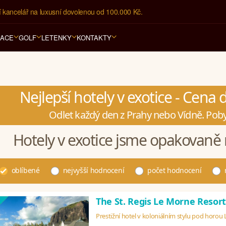
í kancelář na luxusní dovolenou od 100.000 Kč.
RACE
GOLF
LETENKY
KONTAKTY
Nejlepší hotely v exotice - Cena
Odlet každý den z Prahy nebo Vídně. Poby
Hotely v exotice jsme opakovaně 
oblíbené
nejvyšší hodnocení
počet hodnocení
The St. Regis Le Morne Resor
Prestižní hotel v koloniálním stylu pod horou