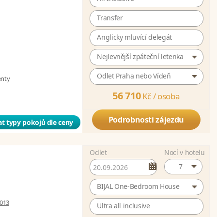
Transfer
Anglicky mluvící delegát
Nejlevnější zpáteční letenka
Odlet Praha nebo Vídeň
enty
56 710
Kč /
osoba
Podrobnosti zájezdu
t typy pokojů dle ceny
Odlet
Nocí v hotelu
7
BIJAL One-Bedroom House
 013
Ultra all inclusive