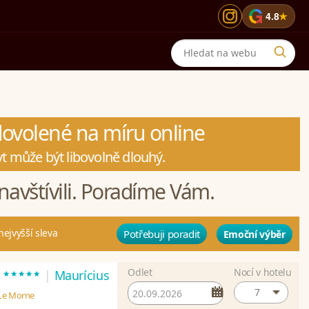
G
4.8
★
 dovolené na míru online
t může být libovolně dlouhý.
navštívili. Poradíme Vám.
nejvyšší sleva
Potřebuji poradit
Emoční výběr
Odlet
Nocí v hotelu
*****
t
|
Maurícius
7
 Le Morne