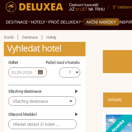
Cestovní kancelář
5* cestovn
JIŽ
31 LET
NA TRHU
DESTINACE
HOTELY
PROČ DELUXEA?
INSPI
AKČNÍ NABÍDKY
Domů
Destinace
Hotely
Vyhledat hotel
Odlet
Počet nocí v hotelu
7
Všechny destinace
Seřadit:
Všechny destinace
Obecné hledání