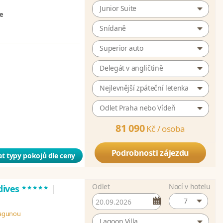
Junior Suite
ze
Snídaně
Superior auto
Delegát v angličtině
Nejlevnější zpáteční letenka
Odlet Praha nebo Vídeň
81 090
Kč /
osoba
Podrobnosti zájezdu
t typy pokojů dle ceny
Odlet
Nocí v hotelu
*****
dives
|
7
 lagunou
Lagoon Villa