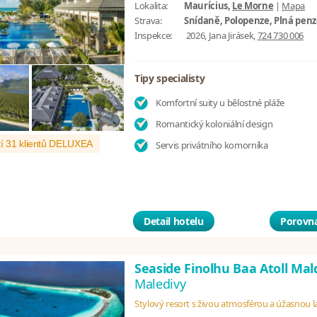
Lokalita:
Maurícius,
Le Morne
|
Mapa
Strava:
Snídaně, Polopenze, Plná pen
Inspekce:
2026, Jana Jirásek,
724 730 006
Tipy specialisty
Komfortní suity u bělostné pláže
Romantický koloniální design
í 31 klientů DELUXEA
Servis privátního komorníka
Detail hotelu
Porovna
Seaside Finolhu Baa Atoll Mal
Maledivy
Stylový resort s živou atmosférou a úžasnou