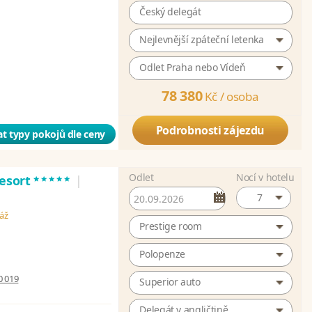
Český delegát
Nejlevnější zpáteční letenka
Odlet Praha nebo Vídeň
78 380
Kč /
osoba
Podrobnosti zájezdu
t typy pokojů dle ceny
Odlet
Nocí v hotelu
*****
Resort
|
7
láž
Prestige room
Polopenze
0 019
Superior auto
Delegát v angličtině