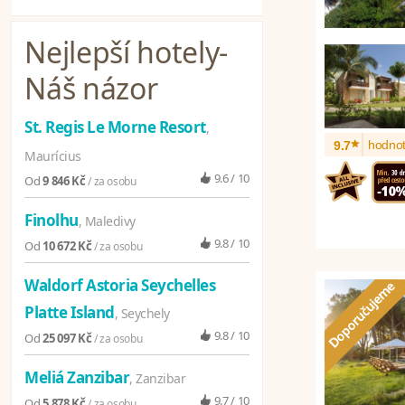
Nejlepší hotely
-
Náš názor
St. Regis Le Morne Resort
,
*
hodnot
9.7
Maurícius
9.6 / 10
Od
9 846 Kč
/ za osobu
Finolhu
, Maledivy
9.8 / 10
Od
10 672 Kč
/ za osobu
Waldorf Astoria Seychelles
Platte Island
, Seychely
9.8 / 10
Od
25 097 Kč
/ za osobu
Meliá Zanzibar
, Zanzibar
9.7 / 10
Od
5 878 Kč
/ za osobu