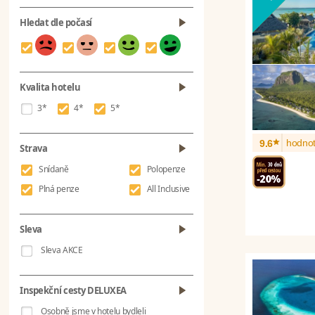
Hledat dle počasí
Kvalita hotelu
3*
4*
5*
*
hodnot
9.6
Strava
Snídaně
Polopenze
Plná penze
All Inclusive
Sleva
Sleva AKCE
Inspekční cesty DELUXEA
Osobně jsme v hotelu bydleli