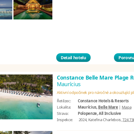
Detail hotelu
Porovna
Constance Belle Mare Plage 
Maurícius
Aktivní odpočinek pro náročné a okouzlující p
Řetězec:
Constance Hotels & Resorts
Lokalita:
Maurícius,
Belle Mare
|
Mapa
Strava:
Polopenze, All Inclusive
Inspekce:
2024, Kateřina Charlebois,
724 73