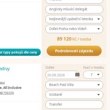
Anglicky mluvící delegát
Nejlevnější zpáteční letenka
Odlet Praha nebo Vídeň
89 120
Kč /
osoba
Podrobnosti zájezdu
t typy pokojů dle ceny
Odlet
Nocí v hotelu
edivy
7
apa
Beach Pool Villa
, All Inclusive
48 759 074
Snídaně
Transfer