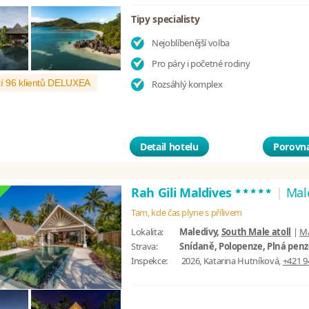
Tipy specialisty
Nejoblíbenější volba
Pro páry i početné rodiny
í 96 klientů DELUXEA
Rozsáhlý komplex
Detail hotelu
Porovna
*****
Rah Gili Maldives
|
Mal
Tam, kde čas plyne s přílivem
Lokalita:
Maledivy,
South Male atoll
|
M
Strava:
Snídaně, Polopenze, Plná penze
Inspekce:
2026, Katarina Hutníková,
+421 9