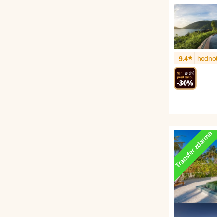
*
hodnot
9.4