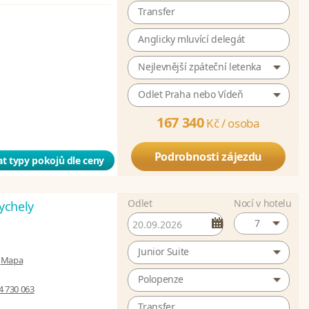
Transfer
Anglicky mluvící delegát
Nejlevnější zpáteční letenka
Odlet Praha nebo Vídeň
167 340
Kč /
osoba
Podrobnosti zájezdu
t typy pokojů dle ceny
Odlet
Nocí v hotelu
ychely
7
Junior Suite
|
Mapa
Polopenze
4 730 063
Transfer