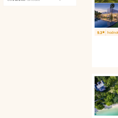
*
hodnot
9.3