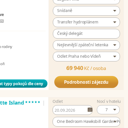
Snídaně
ive
003
Transfer hydroplánem
Český delegát
Nejlevnější zpáteční letenka
o rodiny
Odlet Praha nebo Vídeň
moři
69 940
Kč /
osoba
Podrobnosti zájezdu
t typy pokojů dle ceny
Odlet
Nocí v hotelu
*****
atte Island
|
7
One Bedroom Hawksbill Garden Pool Vi