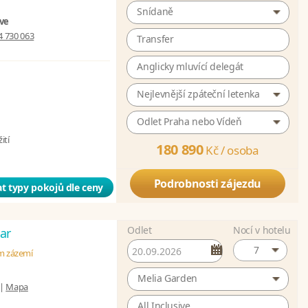
Snídaně
ive
4 730 063
Transfer
Anglicky mluvící delegát
Nejlevnější zpáteční letenka
Odlet Praha nebo Vídeň
ití
180 890
Kč /
osoba
Podrobnosti zájezdu
t typy pokojů dle ceny
Odlet
Nocí v hotelu
ar
7
ém zázemí
Melia Garden
|
Mapa
All Inclusive