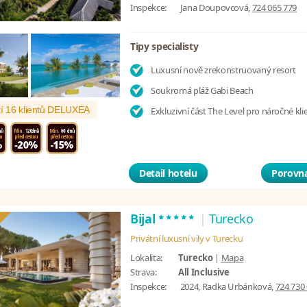
Inspekce:
Jana Doupovcová,
724 065 779
Tipy specialisty
Luxusní nově zrekonstruovaný resort
Soukromá pláž Gabi Beach
í 16 klientů DELUXEA
Exkluzivní část The Level pro náročné kli
Detail hotelu
Porovna
*****
Bijal
|
Turecko
Privátní luxusní vily v Turecku
Lokalita:
Turecko
|
Mapa
Strava:
All Inclusive
Inspekce:
2024, Radka Urbánková,
724 730