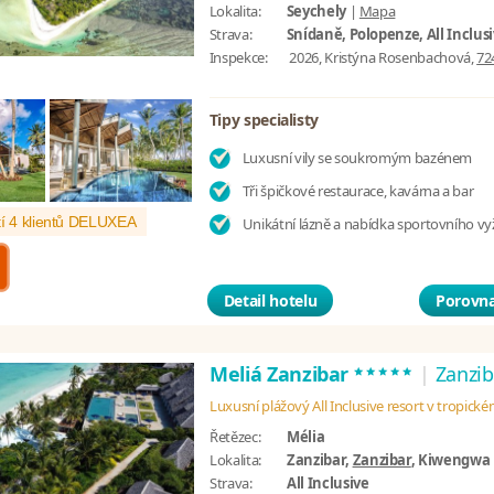
Lokalita:
Seychely
|
Mapa
Strava:
Snídaně, Polopenze, All Inclus
Inspekce:
2026, Kristýna Rosenbachová,
72
Tipy specialisty
Luxusní vily se soukromým bazénem
Tři špičkové restaurace, kavárna a bar
í 4 klientů DELUXEA
Unikátní lázně a nabídka sportovního vyž
Detail hotelu
Porovna
*****
Meliá Zanzibar
|
Zanzib
Luxusní plážový All Inclusive resort v tropick
Řetězec:
Mélia
Lokalita:
Zanzibar,
Zanzibar
, Kiwengwa
Strava:
All Inclusive