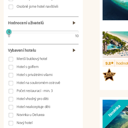
Osobně jsme hotel navštívili
Hodnocení uživatelů
0
0
10
Vybavení hotelu
Menší butikový hotel
*
hodnot
9.8
Hotel s golfem
Hotel s privátními vilami
Hotel na soukromém ostrově
Počet restaurací - min. 3
Hotel vhodný pro děti
Hotel neakceptuje děti
Novinka u Deluxea
Nový hotel