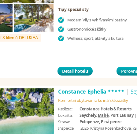
Tipy specialisty
Moderní vily s vyhřívanými bazény
Gastronomické zážitky
í 3 klientů DELUXEA
Wellness, sport, aktivity a kultura
Detail hotelu
Porovna
*****
Constance Ephelia
|
Se
Komfortní ubytování a kulinářské zážitky
Řetězec:
Constance Hotels & Resorts
Lokalita:
Seychely,
Mahé
, Port Launay
Strava:
Polopenze, Plná penze
Inspekce:
2026, Kristýna Rosenbachová,
72