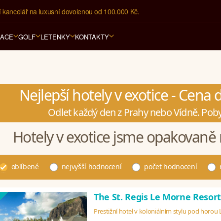
í kancelář na luxusní dovolenou od 100.000 Kč.
RACE
GOLF
LETENKY
KONTAKTY
Nejlepší hotely v exotice - Cena
Odlet každý den z Prahy nebo Vídně. Poby
Hotely v exotice jsme opakovaně 
oblíbené
nejvyšší hodnocení
počet hodnocení
The St. Regis Le Morne Resor
Prestižní hotel v koloniálním stylu pod horou