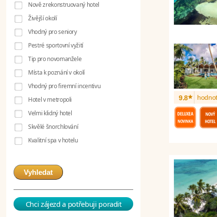
Nově zrekonstruovaný hotel
Živější okolí
Vhodný pro seniory
Pestré sportovní vyžití
Tip pro novomanžele
Místa k poznání v okolí
Vhodný pro firemní incentivu
*
hodnot
9.8
Hotel v metropoli
Velmi klidný hotel
Skvělé šnorchlování
Kvalitní spa v hotelu
Vyhledat
Chci zájezd a potřebuji poradit