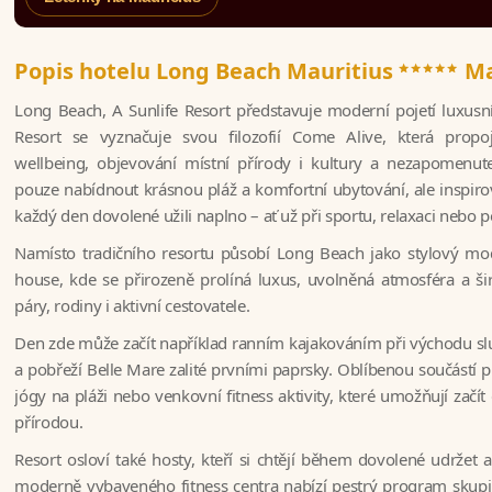
*****
Popis hotelu Long Beach Mauritius
Ma
Long Beach, A Sunlife Resort představuje moderní pojetí luxusn
Resort se vyznačuje svou filozofií Come Alive, která propoj
wellbeing, objevování místní přírody i kultury a nezapomenute
pouze nabídnout krásnou pláž a komfortní ubytování, ale inspiro
každý den dovolené užili naplno – ať už při sportu, relaxaci nebo 
Namísto tradičního resortu působí Long Beach jako stylový mo
house, kde se přirozeně prolíná luxus, uvolněná atmosféra a šir
páry, rodiny i aktivní cestovatele.
Den zde může začít například ranním kajakováním při východu slu
a pobřeží Belle Mare zalité prvními paprsky. Oblíbenou součástí 
jógy na pláži nebo venkovní fitness aktivity, které umožňují začí
přírodou.
Resort osloví také hosty, kteří si chtějí během dovolené udržet ak
moderně vybaveného fitness centra nabízí pestrý program skupi