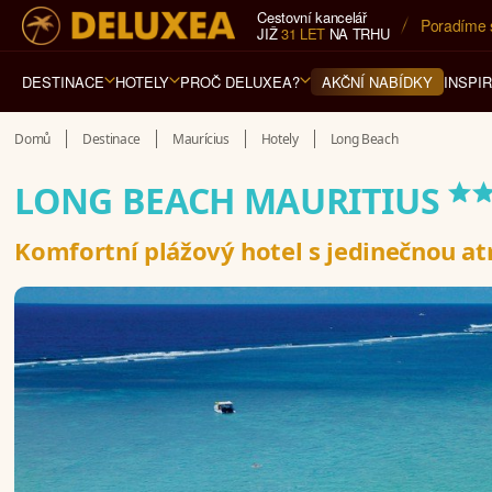
Cestovní kancelář
5* cestovn
JIŽ
31 LET
NA TRHU
DESTINACE
HOTELY
PROČ DELUXEA?
INSPI
AKČNÍ NABÍDKY
Domů
Destinace
Maurícius
Hotely
Long Beach
*
LONG BEACH MAURITIUS
Komfortní plážový hotel s jedinečnou a