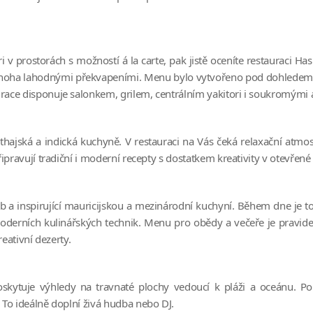
v prostorách s možností á la carte, pak jistě oceníte restauraci Ha
s mnoha lahodnými překvapeními. Menu bylo vytvořeno pod dohlede
ace disponuje salonkem, grilem, centrálním yakitori i soukromými a
, thajská a indická kuchyně. V restauraci na Vás čeká relaxační atmo
pravují tradiční i moderní recepty s dostatkem kreativity v otevřené
b a inspirující mauricijskou a mezinárodní kuchyní. Během dne je to
moderních kulinářských technik. Menu pro obědy a večeře je pravi
eativní dezerty.
skytuje výhledy na travnaté plochy vedoucí k pláži a oceánu. Po
To ideálně doplní živá hudba nebo DJ.