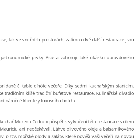
se, tak ve vnitřních prostorách, zatímco dvě další restaurace jsou
i gastronomické prvky Asie a zahrnují také ukázku opravdového
snídaně či table d'hôte večeře. Díky sedmi kuchařským stanicím,
 tradičním klišé tradiční bufetové restaurace. Kulinářské divadlo
í náročné klientely luxusního hotelu.
éfkuchař Moreno Cedroni přispěl k vytvoření této restaurace s cílem
 Mauriciu ani neočekávali. Láhve olivového oleje a balsamikového
y, pizzy, mořské plody a saláty, které povýší Vaši večeři na novou