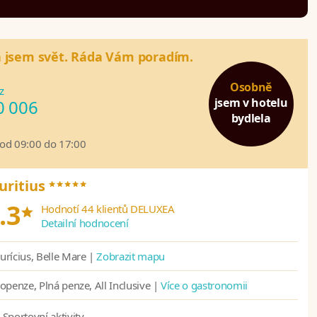
a jsem svět. Ráda Vám poradím.
Osobně
z
jsem v hotelu
0 006
bydlela
 od 09:00 do 17:00
*****
uritius
*
.3
Hodnotí 44 klientů DELUXEA
Detailní hodnocení
rícius, Belle Mare |
Zobrazit mapu
openze, Plná penze, All Inclusive |
Více o gastronomii
Sportovní aktivity