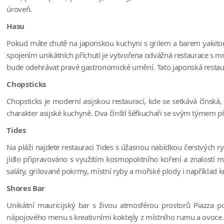
úroveň.
Hasu
Pokud máte chutě na japonskou kuchyni s grilem a barem yakitori 
spojením unikátních příchutí je vytvořena odvážná restaurace 
bude odehrávat pravé gastronomické umění. Tato japonská restaur
Chopsticks
Chopsticks je moderní asijskou restaurací, kde se setkává čínská
charakter asijské kuchyně. Dva čínští šéfkuchaři se svým týmem při
Tides
Na pláži najdete restauraci Tides s úžasnou nabídkou čerstvých ry
jídlo připravováno s využitím kosmopolitního koření a znalostí 
saláty, grilované pokrmy, místní ryby a mořské plody i například kr
Shores Bar
Unikátní mauricijský bar s živou atmosférou prostorů Piazza po
nápojového menu s kreativními koktejly z místního rumu a ovoce. 