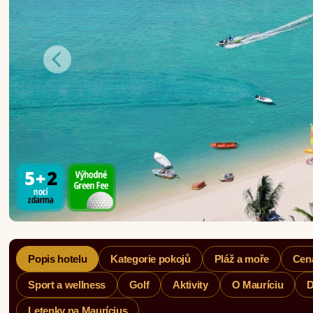
Popis hotelu
Kategorie pokojů
Pláž a moře
Cen
Sport a wellness
Golf
Aktivity
O Mauríciu
D
Letenky na Maurícius