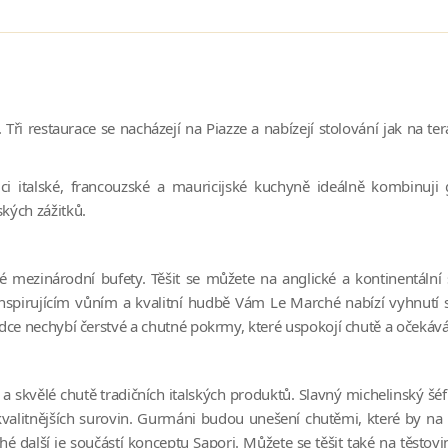
i restaurace se nacházejí na Piazze a nabízejí stolování jak na tera
ci italské, francouzské a mauricijské kuchyně ideálně kombinuj
kých zážitků.
 mezinárodní bufety. Těšit se můžete na anglické a kontinentální 
spirujícím vůním a kvalitní hudbě Vám Le Marché nabízí vyhnutí se
ce nechybí čerstvé a chutné pokrmy, které uspokojí chutě a očekáván
itu a skvělé chutě tradičních italských produktů. Slavný michelinský š
kvalitnějších surovin. Gurmáni budou unešení chutěmi, které by na
é další je součástí konceptu Sapori. Můžete se těšit také na těstovin