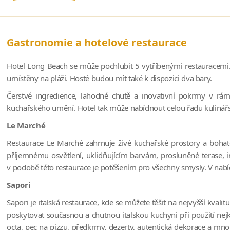
Gastronomie a hotelové restaurace
Hotel Long Beach se může pochlubit 5 vytříbenými restauracemi. Tř
umístěny na pláži. Hosté budou mít také k dispozici dva bary.
Čerstvé ingredience, lahodné chutě a inovativní pokrmy v rám
kuchařského umění. Hotel tak může nabídnout celou řadu kulinářs
Le Marché
Restaurace Le Marché zahrnuje živé kuchařské prostory a bohaté
příjemnému osvětlení, uklidňujícím barvám, prosluněné terase, in
v podobě této restaurace je potěšením pro všechny smysly. V nabíd
Sapori
Sapori je italská restaurace, kde se můžete těšit na nejvyšší kval
poskytovat současnou a chutnou italskou kuchyni při použití nej
octa, pec na pizzu, předkrmy, dezerty, autentická dekorace a mnoh