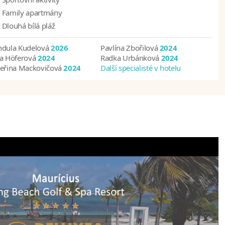
Family apartmány
Dlouhá bílá pláž
ndula Kudelová
2026
Pavlína Zbořilová
2024
na Höferová
2024
Radka Urbánková
2024
teřina Mackovičová
2024
Další specialisté v hotelu