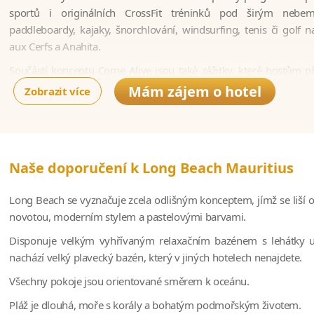
sportů i originálních CrossFit tréninků pod širým nebe
paddleboardy, kajaky, šnorchlování, windsurfing, tenis či golf na
aux Cerfs a Anahita.
Součástí konceptu Come Alive jsou také zážitky, které hostům při
kulturu. Mezi nejzajímavější patří Biodiversity Trail – prohlídka re
Mám zájem o hotel
Zobrazit více
s ochutnávkou medu a seznámením s místní flórou. Tento program 
resortu podporovat udržitelný cestovní ruch a ochranu přírody.
Hosté mohou využít také nové tematické zážitky z kolekce 
například výlety na elektrokole podél východního pobřeží, kuliná
Naše doporučení k Long Beach Mauritius
aktivity zaměřené na poznávání Mauricia z netradiční perspektivy.
Long Beach se vyznačuje zcela odlišným konceptem, jímž se liší 
Wellbeing zde neznamená pouze návštěvu lázní. Resort kl
novotou, moderním stylem a pastelovými barvami.
regeneraci organismu – od ranní jógy přes relaxační procedur
rituals, které podporují kvalitní spánek a hluboké uvolnění po dni
Disponuje velkým vyhřívaným relaxačním bazénem s lehátky up
si hosté odvážejí nejen krásné zážitky, ale také pocit skute
nachází velký plavecký bazén, který v jiných hotelech nenajdete.
energie.
Všechny pokoje jsou orientované směrem k oceánu.
Pláž je dlouhá, moře s korály a bohatým podmořským životem.