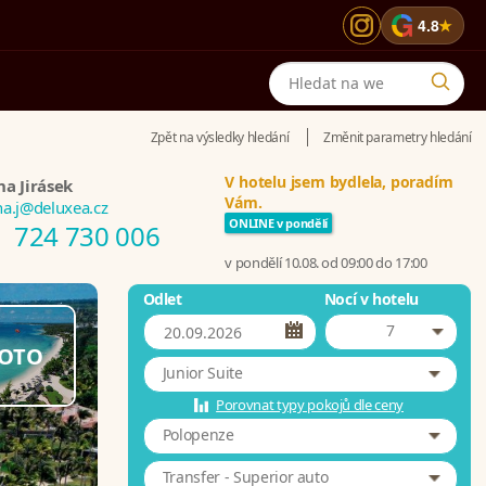
G
4.8
★
Zpět na výsledky hledání
Změnit parametry hledání
V hotelu jsem bydlela, poradím
na Jirásek
Vám.
na.j@deluxea.cz
ONLINE v pondělí
724 730 006
v pondělí 10.08. od 09:00 do 17:00
Odlet
Nocí v hotelu
7
OTO
Junior Suite
Porovnat typy pokojů dle ceny
Polopenze
Transfer - Superior auto