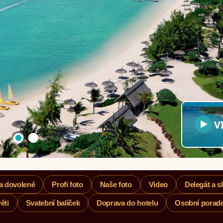
V
a dovolené
Profi foto
Naše foto
Video
Delegát a s
ěti
Svatební balíček
Doprava do hotelu
Osobní porade