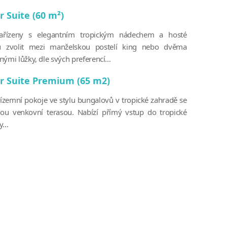
r Suite (60 m²)
zařízeny s elegantním tropickým nádechem a hosté
 zvolit mezi manželskou postelí king nebo dvěma
ými lůžky, dle svých preferencí...
or Suite Premium (65 m2)
řízemní pokoje ve stylu bungalovů v tropické zahradě se
nou venkovní terasou. Nabízí přímý vstup do tropické
...