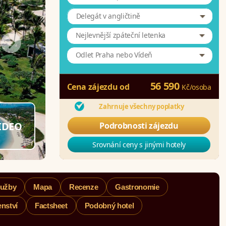
Delegát v angličtině
Nejlevnější zpáteční letenka
Odlet Praha nebo Vídeň
56 590
Cena zájezdu od
Kč
/
osoba
Zahrnuje všechny poplatky
IDEO
Podrobnosti zájezdu
Srovnání ceny s jinými hotely
lužby
Mapa
Recenze
Gastronomie
nství
Factsheet
Podobný hotel