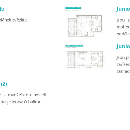
lu
Junio
lánek zvětšíte.
Jsou 
mohou
oddělen
Juni
Jsou p
zaříze
zahrady
m2)
ře s manželskou postelí
i je terasa či balkon...