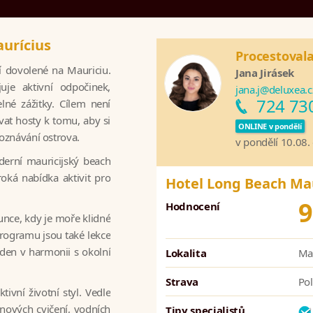
urícius
Procestoval
í dovolené na Mauriciu.
Jana Jirásek
uje aktivní odpočinek,
jana.j@deluxea.c
724 73
lné zážitky. Cílem není
vat hosty k tomu, aby si
ONLINE v pondělí
poznávání ostrova.
v pondělí 10.08.
derní mauricijský beach
oká nabídka aktivit pro
Hotel Long Beach Ma
9
Hodnocení
nce, kdy je moře klidné
programu jsou také lekce
t den v harmonii s okolní
Lokalita
Mau
Strava
Pol
tivní životní styl. Vedle
nových cvičení, vodních
Tipy specialistů