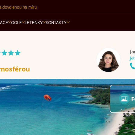
í kancelář na luxusní dovolenou od 100.000 Kč.
RACE
GOLF
LETENKY
KONTAKTY
****
Ja
ja
tmosférou
F