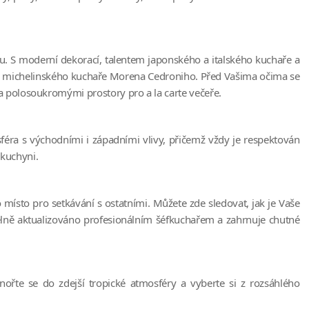
su. S moderní dekorací, talentem japonského a italského kuchaře a
m michelinského kuchaře Morena Cedroniho. Před Vašima očima se
 polosoukromými prostory pro a la carte večeře.
sféra s východními i západními vlivy, přičemž vždy je respektován
 kuchyni.
 místo pro setkávání s ostatními. Můžete zde sledovat, jak je Vaše
delně aktualizováno profesionálním šéfkuchařem a zahrnuje chutné
nořte se do zdejší tropické atmosféry a vyberte si z rozsáhlého