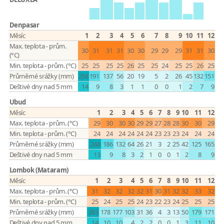
Denpasar
Měsíc
1
2
3
4
5
6
7
8
9
10
11
12
Max. teplota - prům.
30
31
31
31
30
30
29
29
29
31
31
30
(°C)
Min. teplota - prům. (°C)
25
25
25
25
26
25
25
24
25
25
26
25
Průměrné srážky (mm)
258
191
137
56
20
19
5
2
26
45
132
151
Deštivé dny nad 5 mm
14
9
8
3
1
1
0
0
1
2
7
9
Ubud
Měsíc
1
2
3
4
5
6
7
8
9
10
11
12
Max. teplota - prům. (°C)
29
30
30
30
29
29
27
28
28
30
30
29
Min. teplota - prům. (°C)
24
24
24
24
24
24
23
23
23
24
24
24
Průměrné srážky (mm)
248
186
132
64
26
21
3
2
25
42
125
165
Deštivé dny nad 5 mm
13
9
8
3
2
1
0
0
1
2
8
9
Lombok (Mataram)
Měsíc
1
2
3
4
5
6
7
8
9
10
11
12
Max. teplota - prům. (°C)
31
32
32
32
32
31
30
31
32
32
33
32
Min. teplota - prům. (°C)
25
24
25
25
24
23
22
23
24
25
25
25
Průměrné srážky (mm)
283
178
177
103
31
36
4
3
13
50
179
171
Deštivé dny nad 5 mm
14
10
10
4
2
2
0
0
1
3
11
10