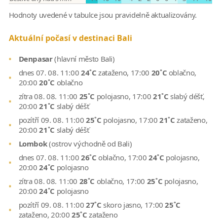
Hodnoty uvedené v tabulce jsou pravidelně aktualizovány.
Aktuální počasí v destinaci Bali
Denpasar
(hlavní město Bali)
dnes 07. 08. 11:00
24˚C
zataženo, 17:00
20˚C
oblačno,
20:00
20˚C
oblačno
zítra 08. 08. 11:00
25˚C
polojasno, 17:00
21˚C
slabý déšť,
20:00
21˚C
slabý déšť
pozítří 09. 08. 11:00
25˚C
polojasno, 17:00
21˚C
zataženo,
20:00
21˚C
slabý déšť
Lombok
(ostrov východně od Bali)
dnes 07. 08. 11:00
26˚C
oblačno, 17:00
24˚C
polojasno,
20:00
24˚C
polojasno
zítra 08. 08. 11:00
28˚C
oblačno, 17:00
25˚C
polojasno,
20:00
24˚C
polojasno
pozítří 09. 08. 11:00
27˚C
skoro jasno, 17:00
25˚C
zataženo, 20:00
25˚C
zataženo