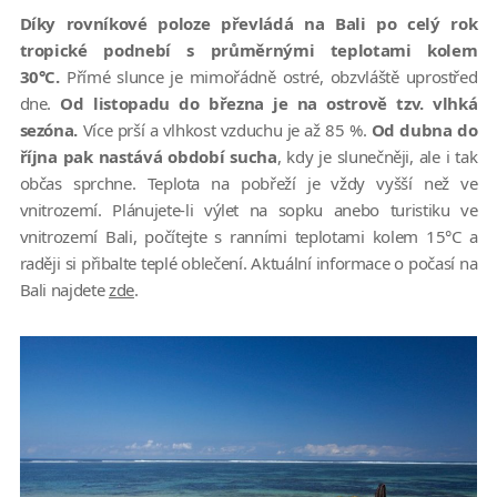
Díky rovníkové poloze převládá na Bali po celý rok
tropické podnebí s průměrnými teplotami kolem
30°C.
Přímé slunce je mimořádně ostré, obzvláště uprostřed
dne.
Od listopadu do března je na ostrově tzv. vlhká
sezóna.
Více prší a vlhkost vzduchu je až 85 %.
Od dubna do
října pak nastává období sucha
, kdy je slunečněji, ale i tak
občas sprchne. Teplota na pobřeží je vždy vyšší než ve
vnitrozemí. Plánujete-li výlet na sopku anebo turistiku ve
vnitrozemí Bali, počítejte s ranními teplotami kolem 15°C a
raději si přibalte teplé oblečení. Aktuální informace o počasí na
Bali najdete
zde
.