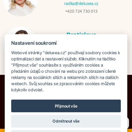
radka@deluxea.cz
+420 724 730 013
Bratislava
Katarina Hutníková
Nastavení soukromí
katarina@deluxea.sk
Webové stránky "deluxea.cz" používají soubory cookies k
+421 948 759 074
optimalizaci dat a nastavení služeb. Kliknutím na tlačítko
"Přijmout vše" souhlasíte s využíváním cookies a
předáním údajů o chování na webu pro zobrazení cílené
reklamy na sociálních sítích a reklamních sítích na dalších
webech. Svůj souhlas se zpracováním cookies můžete
kdykoliv odvolat.
Pojištění proti úpadku 125 000 000 Kč
Přijmout vše
O společnosti
Naše ocenění
Mapa stránek
Právní doložka
Potřebujete poradit?
Zeptejte se našeho asistenta
Vyhledávání
Cookies
Odmítnout vše
Chettyho
.