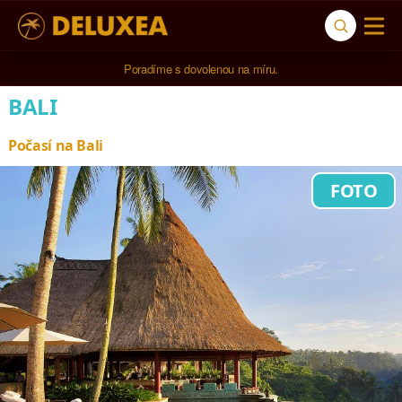
Poradíme s dovolenou na míru.
BALI
Počasí na Bali
FOTO