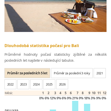
Dlouhodobá statistika počasí pro Bali
Průměrné hodnoty počasí statisticky zjištěné za několik
posledních let najdete v následující tabulce.
Průměr za posledních 5 let
Průměr za poslední 3 roky
2021
2022
2023
2024
2025
2026
Měsíc
1
2
3
4
5
6
7
8
9
10
11
12
0%
6%
12%
9%
6%
9%
21%
9%
18%
3%
9%
0%
DELUXEA