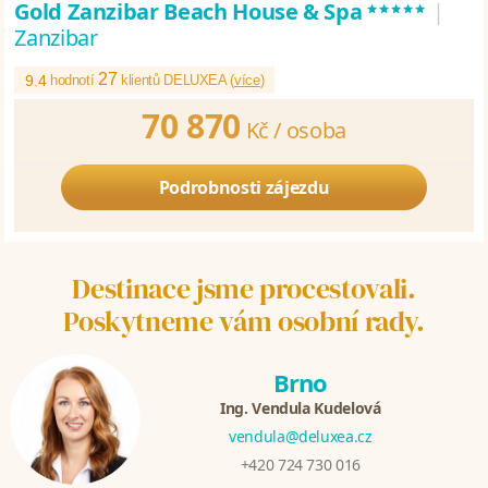
*****
Gold Zanzibar Beach House & Spa
|
Zanzibar
27
9.4
hodnotí
klientů DELUXEA (
více
)
70 870
Kč /
osoba
Podrobnosti zájezdu
Destinace jsme procestovali.
Poskytneme vám osobní rady.
Brno
Ing. Vendula Kudelová
vendula@deluxea.cz
+420 724 730 016