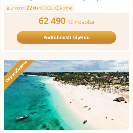
22
9.2
hodnotí
klientů DELUXEA (
více
)
62 490
Kč /
osoba
Podrobnosti zájezdu