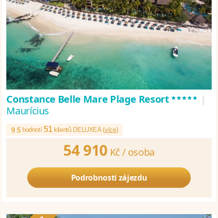
*****
Constance Belle Mare Plage Resort
|
Maurícius
51
9.5
hodnotí
klientů DELUXEA (
více
)
54 910
Kč /
osoba
Podrobnosti zájezdu