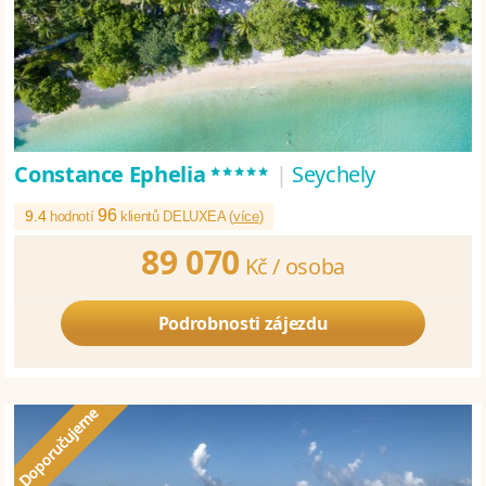
*****
Constance Ephelia
|
Seychely
96
9.4
hodnotí
klientů DELUXEA (
více
)
89 070
Kč /
osoba
Podrobnosti zájezdu