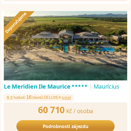
*****
Le Meridien Ile Maurice
|
Maurícius
16
9.2
hodnotí
klientů DELUXEA (
více
)
60 710
Kč /
osoba
Podrobnosti zájezdu