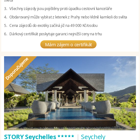
světa
3. Všechny zájezdy jsou pojištěny proti úpadku cestovní kanceláře
4. Obdarovaný může vybírat z letenek z Prahy nebo Vídně kamkoli do světa
5. Cena zájezdů do exotiky začíná již na 49 000 Kč/osobu
6. Dárkový certifikát poskytuje garanci nejnižší ceny na trhu
Mám zájem o certifikát
*****
STORY Seychelles
|
Seychely