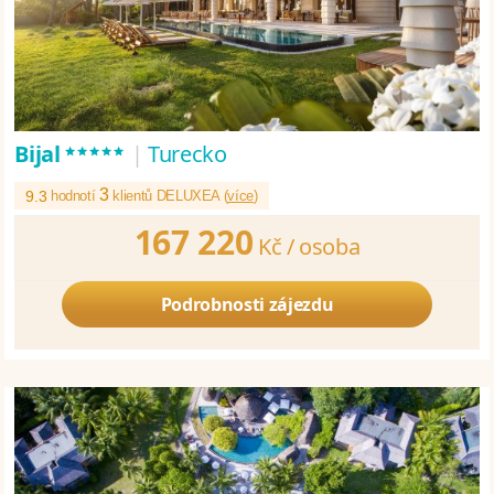
*****
Bijal
|
Turecko
3
9.3
hodnotí
klientů DELUXEA (
více
)
167 220
Kč /
osoba
Podrobnosti zájezdu