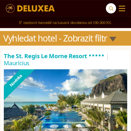
5* cestovní kancelář na luxusní dovolenou od 100.000 Kč.
Vyhledat hotel
 - Zobrazit filtr
*****
The St. Regis Le Morne Resort
|
Maurícius