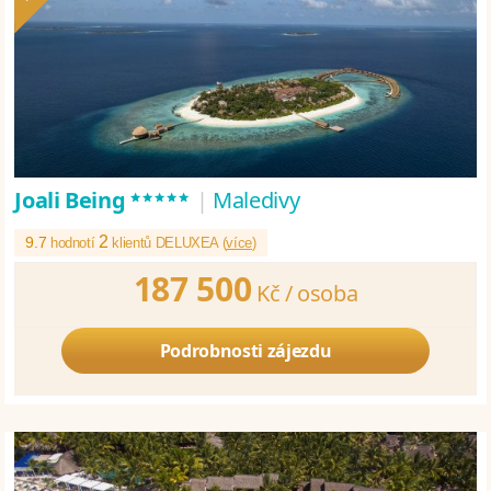
*****
Joali Being
|
Maledivy
2
9.7
hodnotí
klientů DELUXEA (
více
)
187 500
Kč /
osoba
Podrobnosti zájezdu