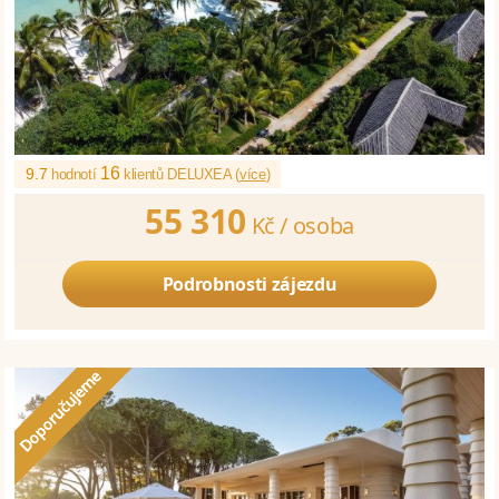
16
9.7
hodnotí
klientů DELUXEA (
více
)
55 310
Kč /
osoba
Podrobnosti zájezdu