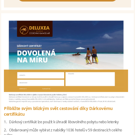
Přibližte svým blízkým svět cestování díky Dárkovému
certifikátu
1. Dárkový certifikát lze použít k úhradě libovolného pobytu nebo letenky
2. Obdarovaný může vybírat z nabídky 1036 hotelů v 59 destinacích celého