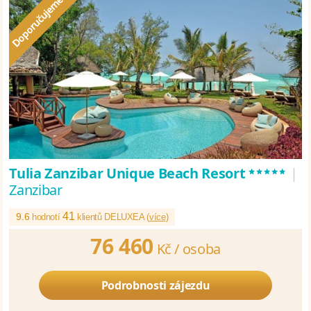
*****
Tulia Zanzibar Unique Beach Resort
|
Zanzibar
41
9.6
hodnotí
klientů DELUXEA (
více
)
76 460
Kč /
osoba
Podrobnosti zájezdu