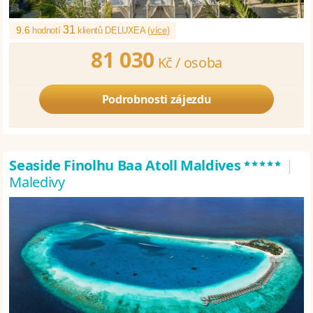
31
9.6
hodnotí
klientů DELUXEA (
více
)
81 030
Kč /
osoba
Podrobnosti zájezdu
*****
Seaside Finolhu Baa Atoll Maldives
|
Maledivy