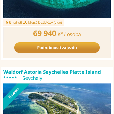
10
9.8
hodnotí
klientů DELUXEA (
více
)
69 940
Kč /
osoba
Podrobnosti zájezdu
Waldorf Astoria Seychelles Platte Island
*****
|
Seychely