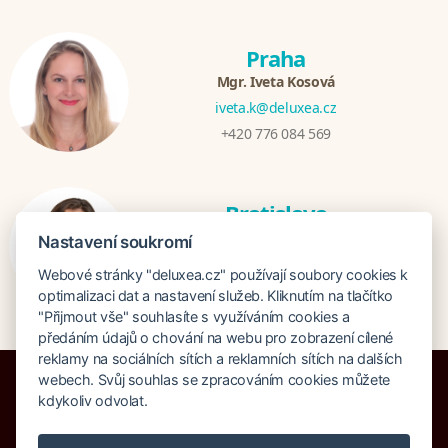
Praha
Mgr. Iveta Kosová
iveta.k@deluxea.cz
+420 776 084 569
Bratislava
Katarina Hutníková
Nastavení soukromí
katarina@deluxea.sk
Webové stránky "deluxea.cz" používají soubory cookies k
+421 948 759 074
optimalizaci dat a nastavení služeb. Kliknutím na tlačítko
"Přijmout vše" souhlasíte s využíváním cookies a
předáním údajů o chování na webu pro zobrazení cílené
reklamy na sociálních sítích a reklamních sítích na dalších
webech. Svůj souhlas se zpracováním cookies můžete
kdykoliv odvolat.
Pojištění proti úpadku 125 000 000 Kč