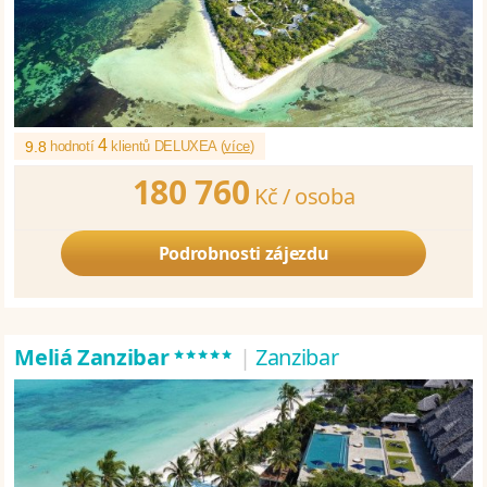
4
9.8
hodnotí
klientů DELUXEA (
více
)
180 760
Kč /
osoba
Podrobnosti zájezdu
*****
Meliá Zanzibar
|
Zanzibar