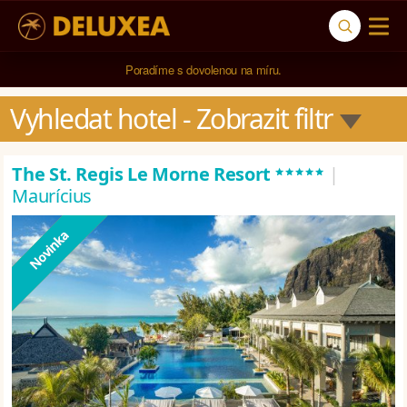
5* cestovní kancelář na luxusní dovolenou od 100.000 Kč.
Vyhledat hotel
 - Zobrazit filtr
*****
The St. Regis Le Morne Resort
|
Maurícius