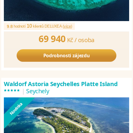
10
9.8
hodnotí
klientů DELUXEA (
více
)
69 940
Kč /
osoba
Podrobnosti zájezdu
Waldorf Astoria Seychelles Platte Island
*****
|
Seychely