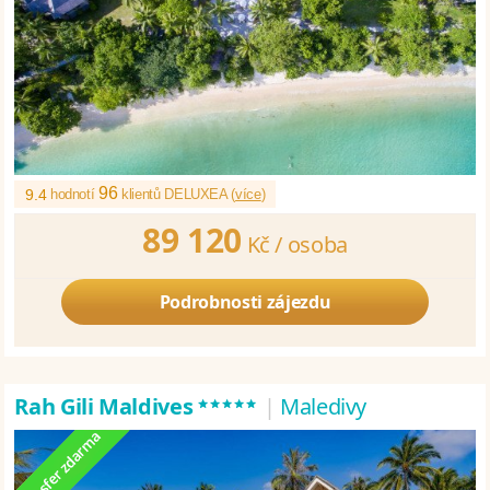
96
9.4
hodnotí
klientů DELUXEA (
více
)
89 120
Kč /
osoba
Podrobnosti zájezdu
*****
Rah Gili Maldives
|
Maledivy