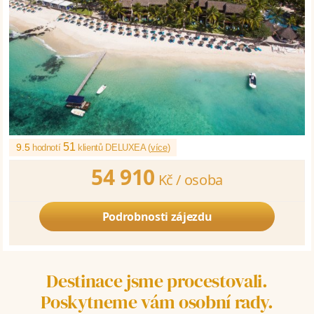
51
9.5
hodnotí
klientů DELUXEA (
více
)
54 910
Kč /
osoba
Podrobnosti zájezdu
Destinace jsme procestovali.
Poskytneme vám osobní rady.