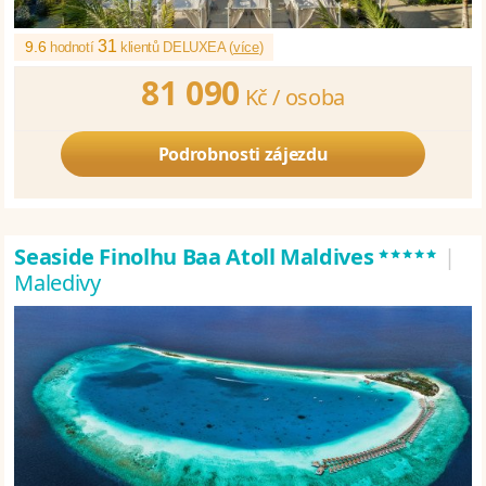
31
9.6
hodnotí
klientů DELUXEA (
více
)
81 090
Kč /
osoba
Podrobnosti zájezdu
*****
Seaside Finolhu Baa Atoll Maldives
|
Maledivy