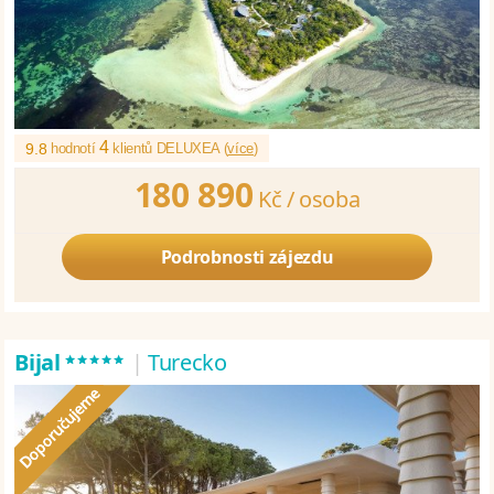
4
9.8
hodnotí
klientů DELUXEA (
více
)
180 890
Kč /
osoba
Podrobnosti zájezdu
*****
Bijal
|
Turecko