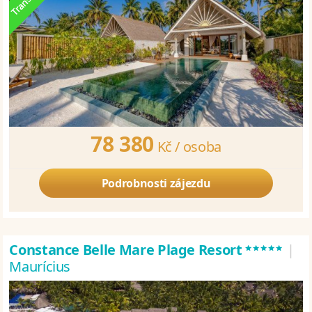
78 380
Kč /
osoba
Podrobnosti zájezdu
*****
Constance Belle Mare Plage Resort
|
Maurícius