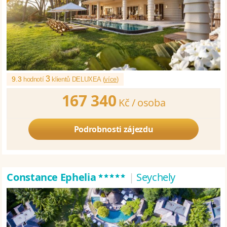
3
9.3
hodnotí
klientů DELUXEA (
více
)
167 340
Kč /
osoba
Podrobnosti zájezdu
*****
Constance Ephelia
|
Seychely