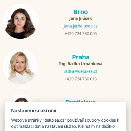
Brno
Jana Jirásek
jana.j@deluxea.cz
+420 724 730 006
Praha
Ing. Radka Urbánková
radka@deluxea.cz
+420 724 730 013
Bratislava
Katarina Hutníková
Nastavení soukromí
katarina@deluxea.sk
Webové stránky "deluxea.cz" používají soubory cookies k
+421 948 759 074
optimalizaci dat a nastavení služeb. Kliknutím na tlačítko