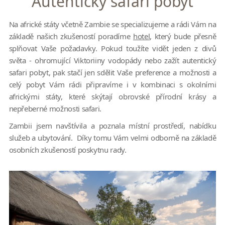
Autentický safari pobyt
Na africké státy včetně Zambie se specializujeme a rádi Vám na
základě našich zkušeností poradíme
hotel
, který bude přesně
splňovat Vaše požadavky. Pokud toužíte vidět jeden z divů
světa - ohromující Viktoriiny vodopády nebo zažít autentický
safari pobyt, pak stačí jen sdělit Vaše preference a možnosti a
celý pobyt Vám rádi připravíme i v kombinaci s okolními
africkými státy, které skýtají obrovské přírodní krásy a
nepřeberné možnosti safari.
Zambii jsem navštívila a poznala místní prostředí, nabídku
služeb a ubytování. Díky tomu Vám velmi odborně na základě
osobních zkušeností poskytnu rady.