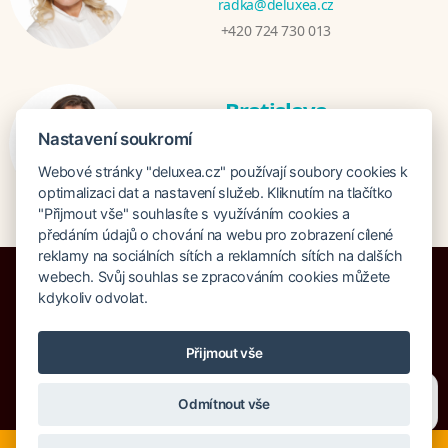
radka@deluxea.cz
+420 724 730 013
Bratislava
Katarina Hutníková
Nastavení soukromí
katarina@deluxea.sk
Webové stránky "deluxea.cz" používají soubory cookies k
+421 948 759 074
optimalizaci dat a nastavení služeb. Kliknutím na tlačítko
"Přijmout vše" souhlasíte s využíváním cookies a
předáním údajů o chování na webu pro zobrazení cílené
reklamy na sociálních sítích a reklamních sítích na dalších
webech. Svůj souhlas se zpracováním cookies můžete
kdykoliv odvolat.
Pojištění proti úpadku 125 000 000 Kč
Přijmout vše
O společnosti
Naše ocenění
Mapa stránek
Právní doložka
Potřebujete poradit?
Zeptejte se našeho asistenta
Vyhledávání
Cookies
Odmítnout vše
Chettyho
.
© Copyright DELUXEA a.s. 1995-2026
Nyní je ideální čas na rozhodování o letní dovolené, ať ji