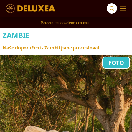
Poradíme s dovolenou na míru.
ZAMBIE
Naše doporučení - Zambii jsme procestovali
FOTO