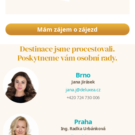
Mám zájem o zájezd
Destinace jsme procestovali.
Poskytneme vám osobní rady.
Brno
Jana Jirásek
jana.j@deluxea.cz
+420 724 730 006
Praha
Ing. Radka Urbánková