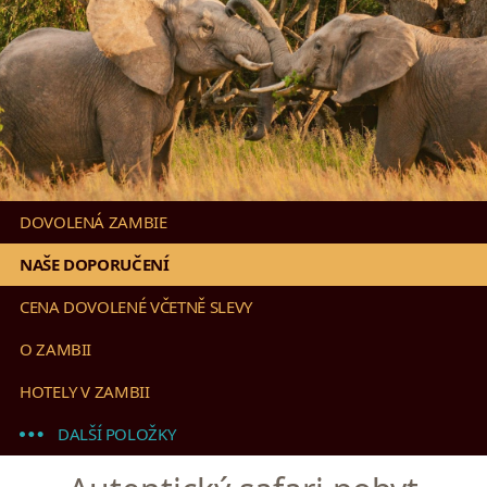
DOVOLENÁ ZAMBIE
NAŠE DOPORUČENÍ
CENA DOVOLENÉ VČETNĚ SLEVY
O ZAMBII
HOTELY V ZAMBII
DALŠÍ POLOŽKY