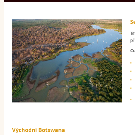
S
Ta
př
Co
Východní Botswana