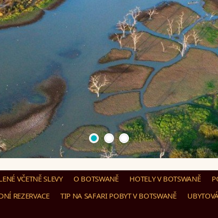
ENÉ VČETNĚ SLEVY
O BOTSWANĚ
HOTELY V BOTSWANĚ
P
DNÍ REZERVACE
TIP NA SAFARI POBYT V BOTSWANĚ
UBYTOVÁ