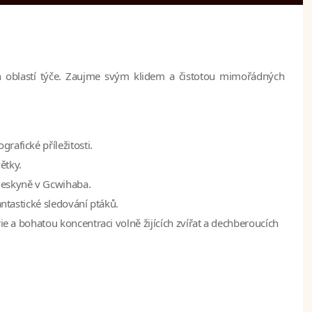
ích oblastí týče. Zaujme svým klidem a čistotou mimořádných
rafické příležitosti.
ětky.
 jeskyně v Gcwihaba.
fantastické sledování ptáků.
erie a bohatou koncentraci volně žijících zvířat a dechberoucích