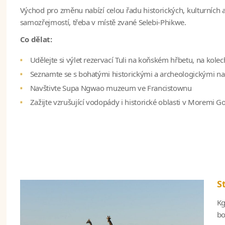
Východ pro změnu nabízí celou řadu historických, kulturních 
samozřejmostí, třeba v místě zvané Selebi-Phikwe.
Co dělat:
Udělejte si výlet rezervací Tuli na koňském hřbetu, na kole
Seznamte se s bohatými historickými a archeologickými nalez
Navštivte Supa Ngwao muzeum ve Francistownu
Zažijte vzrušující vodopády i historické oblasti v Moremi G
S
Kg
bo