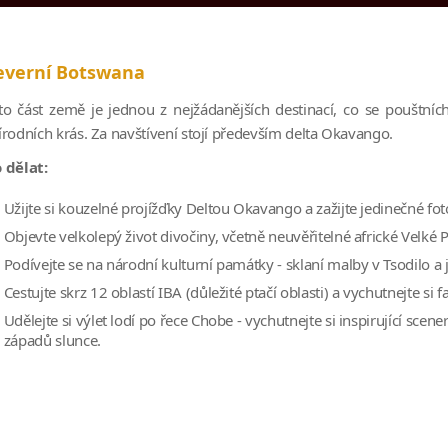
everní Botswana
to část země je jednou z nejžádanějších destinací, co se pouštn
írodních krás. Za navštívení stojí především delta Okavango.
 dělat:
Užijte si kouzelné projížďky Deltou Okavango a zažijte jedinečné fotog
Objevte velkolepý život divočiny, včetně neuvěřitelné africké Velké P
Podívejte se na národní kulturní památky - sklaní malby v Tsodilo a
Cestujte skrz 12 oblastí IBA (důležité ptačí oblasti) a vychutnejte si 
Udělejte si výlet lodí po řece Chobe - vychutnejte si inspirující scen
západů slunce.