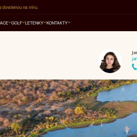
í kancelář na luxusní dovolenou od 100.000 Kč.
RACE
GOLF
LETENKY
KONTAKTY
Ja
ja