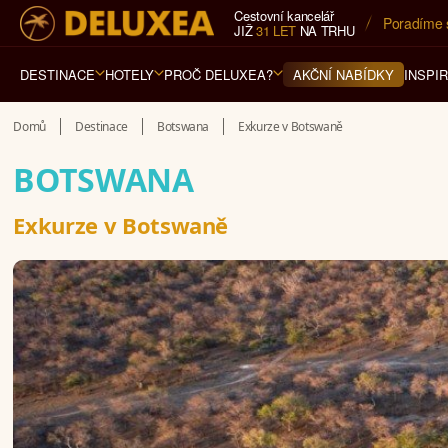
Cestovní kancelář
5* cestovn
JIŽ
31 LET
NA TRHU
DESTINACE
HOTELY
PROČ DELUXEA?
INSPI
AKČNÍ NABÍDKY
Domů
Destinace
Botswana
Exkurze v Botswaně
BOTSWANA
Exkurze v Botswaně