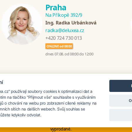
Praha
Na Příkopě 392/9
Ing. Radka Urbánková
radka@deluxea.cz
+420 724 730 013
ONLINE od 08:00
dnes 07.08. od 08:00 do 12:00
mí
nzánie
Chorvatsko
Thajsko
Srí Lanka
Turecko
Řecko
.cz" používají soubory cookies k optimalizaci dat a
utím na tlačítko "Přijmout vše" souhlasíte s využíváním
O
jů o chování na webu pro zobrazení cílené reklamy na
lamních sítích na dalších webech. Svůj souhlas se
oku 1995
žete kdykoliv odvolat.
O společnosti
Naše ocenění
 na poslední chvíli. Smartwings i Austrian lety po Evropě neruší. Mnohé h
vyprodané.