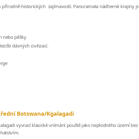
a přírodně-historických zajímavostí. Panoramata nádherné krajiny j
ch nebo pěšky
išti dávných civilizací.
orge
třední Botswana/Kgalagadi
alagadi vyvrací klasické vnímání pouště jako neplodného území bez 
hatstvím.