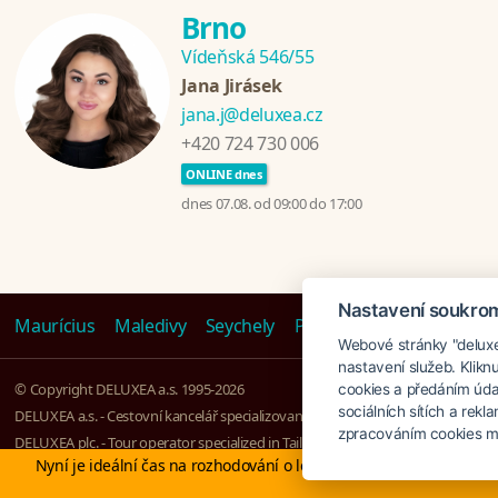
Brno
Vídeňská 546/55
Jana Jirásek
jana.j@deluxea.cz
+420 724 730 006
ONLINE dnes
dnes 07.08. od 09:00 do 17:00
Nastavení soukro
Maurícius
Maledivy
Seychely
Polynésie
Emiráty
Ta
Webové stránky "deluxea
nastavení služeb. Klikn
© Copyright DELUXEA a.s. 1995-2026
cookies a předáním úda
sociálních sítích a rek
DELUXEA a.s. - Cestovní kancelář specializovaná na Zájezdy na klíč, založena r
zpracováním cookies mů
DELUXEA plc. - Tour operator specialized in Tailor-made holidays - since 1995
Nyní je ideální čas na rozhodování o letní dovolené, ať ji neřešíte