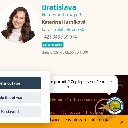
Bratislava
Námestie 1. mája 9
Katarina Hutníková
katarina@deluxea.sk
+421 948 759 074
ONLINE dnes
dnes 07.08. od 09:00 do 17:00
Potřebujete poradit?
Zeptejte se našeho
Přijmout vše
asistenta
Chettyho
.
dmítnout vše
Pojištění proti úpadku 125 000 000 Kč
Nastavení
Mapa stránek
Právní doložka
Vyhledávání
Cookies
otely v Evropě stále nabízí akční ceny, ale zase jiné jsou již
×