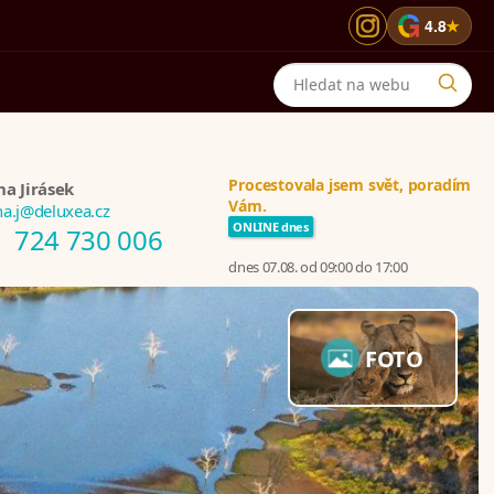
G
4.8
★
Procestovala jsem svět, poradím
na Jirásek
Vám.
na.j@deluxea.cz
ONLINE dnes
724 730 006
dnes 07.08. od 09:00 do 17:00
FOTO