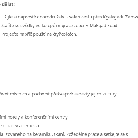
 dělat:
Užijte si naprosté dobrodružství - safari cestu přes Kgalagadi. Zárov
Staňte se svědky velkolepé migrace zeber v Makgadikgadi.
Projeďte napříč pouští na čtyřkolkách.
život místních a pochopit překvapivé aspekty jejich kultury.
mi hotely a konferenčními centry.
ění barev a řemesla.
lizovaného na keramiku, tkaní, kožedělné práce a setkejte se s