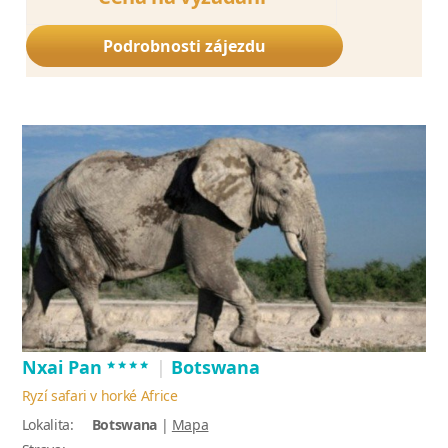
Podrobnosti zájezdu
****
Nxai Pan
|
Botswana
Ryzí safari v horké Africe
Lokalita:
Botswana
|
Mapa