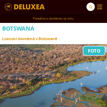
5* cestovní kancelář na luxusní dovolenou od 100.000 Kč.
BOTSWANA
Luxusní dovolená v Botswaně
FOTO