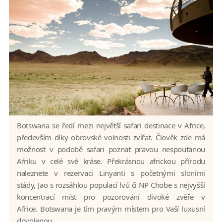
Botswana se ředí mezi největší safari destinace v Africe,
především díky obrovské volnosti zvířat. Člověk zde má
možnost v podobě safari poznat pravou nespoutanou
Afriku v celé své kráse. Překrásnou africkou přírodu
naleznete v rezervaci Linyanti s početnými sloními
stády, Jao s rozsáhlou populací lvů či NP Chobe s nejvyšší
koncentrací míst pro pozorování divoké zvěře v
Africe. Botswana je tím pravým místem pro Vaší luxusní
dovolenou.