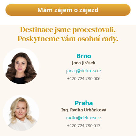
Mám zájem o zájezd
Destinace jsme procestovali.
Poskytneme vám osobní rady.
Brno
Jana Jirásek
jana.j@deluxea.cz
+420 724 730 006
Praha
Ing. Radka Urbánková
radka@deluxea.cz
+420 724 730 013