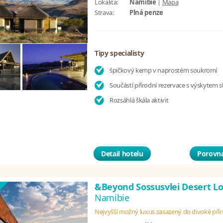
Lokalita:
Namibie
|
Mapa
Strava:
Plná penze
Tipy specialisty
špičkový kemp v naprostém soukromí
Součástí přírodní rezervace s výskytem 
Rozsáhlá škála aktivit
Detail hotelu
Porovna
&Beyond Sossusvlei Desert L
Namibie
Nejvyšší možný luxus zasazený do divoké pří