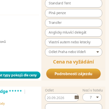
Standard Tent
Plná penze
Transfer
Anglicky mluvící delegát
slonů
Vlastní autem nebo letecky
Odlet Praha nebo Vídeň
Cena na vyžádání
Podrobnosti zájezdu
t typy pokojů dle ceny
Odlet
Nocí v hotelu
*****
odge
|
7
rody