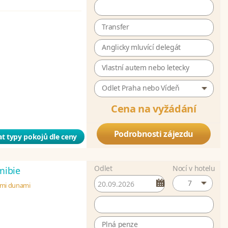
Transfer
Anglicky mluvící delegát
Vlastní autem nebo letecky
Odlet Praha nebo Vídeň
Cena na vyžádání
Podrobnosti zájezdu
t typy pokojů dle ceny
Odlet
Nocí v hotelu
ibie
7
ými dunami
Plná penze