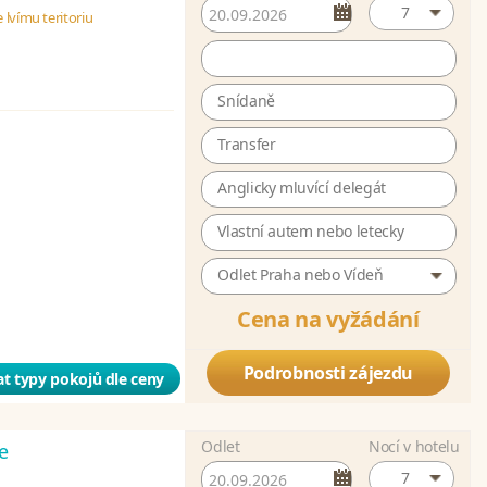
7
 lvímu teritoriu
Snídaně
Transfer
Anglicky mluvící delegát
Vlastní autem nebo letecky
Odlet Praha nebo Vídeň
Cena na vyžádání
Podrobnosti zájezdu
t typy pokojů dle ceny
Odlet
Nocí v hotelu
e
7