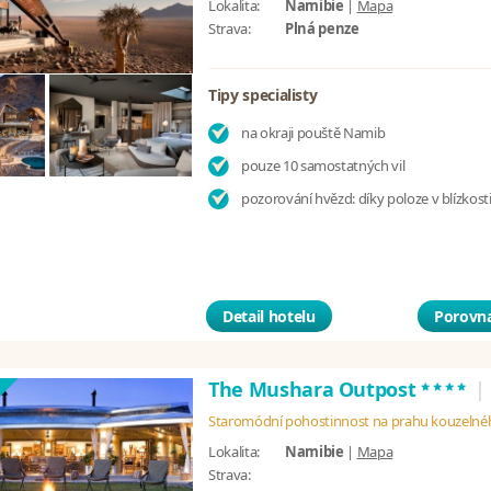
Lokalita:
Namibie
|
Mapa
Strava:
Plná penze
Tipy specialisty
na okraji pouště Namib
pouze 10 samostatných vil
pozorování hvězd: díky poloze v blízkost
Detail hotelu
Porovna
****
The Mushara Outpost
|
Staromódní pohostinnost na prahu kouzelné
Lokalita:
Namibie
|
Mapa
Strava: