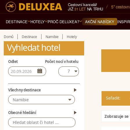
Cestovní kancelář
5* cestovn
JIŽ
31 LET
NA TRHU
DESTINACE
HOTELY
PROČ DELUXEA?
INSPI
AKČNÍ NABÍDKY
Domů
Destinace
Namibie
Hotely
Vyhledat hotel
Odlet
Počet nocí v hotelu
7
Všechny destinace
Seřadit:
Namibie
Obecné hledání
Zobrazuje se 