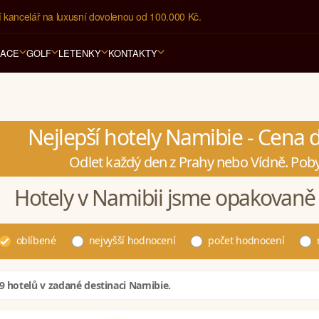
í kancelář na luxusní dovolenou od 100.000 Kč.
RACE
GOLF
LETENKY
KONTAKTY
Nejlepší hotely Namibie - Cena 
Odlet každý den z Prahy nebo Vídně. Poby
Hotely v Namibii jsme opakovaně 
oblíbené
nejvyšší hodnocení
počet hodnocení
9 hotelů v zadané destinaci Namibie.