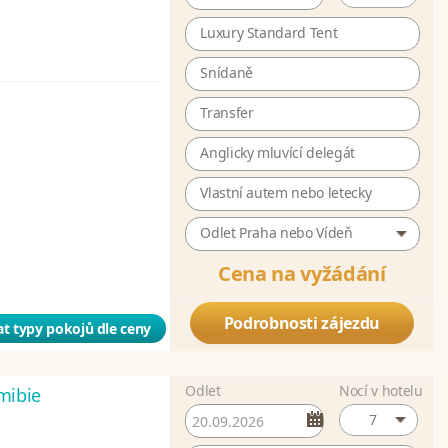
Luxury Standard Tent
Snídaně
Transfer
Anglicky mluvící delegát
Vlastní autem nebo letecky
Odlet Praha nebo Vídeň
Cena na vyžádání
Podrobnosti zájezdu
t typy pokojů dle ceny
Odlet
Nocí v hotelu
mibie
7