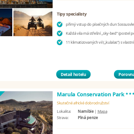
Tipy specialisty
přímý vstup do písečných dun Sossusvlei
Každá vila má střešní „sky‑bed“ (postel 
11 klimatizovaných vil („kulalas“) s vlast
Detail hotelu
Porovna
**
Marula Conservation Park
Skutečné africké dobrodružství
Lokalita:
Namibie
|
Mapa
Strava:
Plná penze