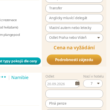
Transfer
Anglicky mluvící delegát
 z rezervace
pod hvězdami)
Vlastní autem nebo letecky
ním plunge pool
Odlet Praha nebo Vídeň
Cena na vyžádání
Podrobnosti zájezdu
t typy pokojů dle ceny
Odlet
Nocí v hotelu
***
|
Namibie
7
Plná penze