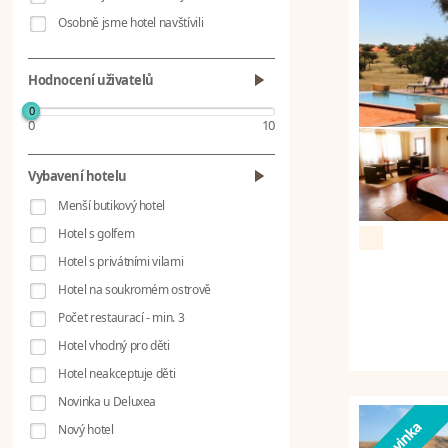
Osobně jsme hotel navštívili
Hodnocení uživatelů
0
0
10
Vybavení hotelu
Menší butikový hotel
Hotel s golfem
Hotel s privátními vilami
Hotel na soukromém ostrově
Počet restaurací - min. 3
Hotel vhodný pro děti
Hotel neakceptuje děti
Novinka u Deluxea
Nový hotel