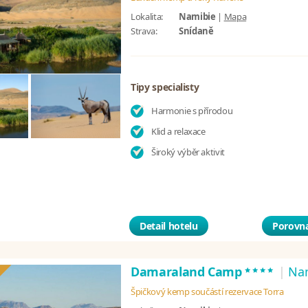
Lokalita:
Namibie
|
Mapa
Strava:
Snídaně
Tipy specialisty
Harmonie s přírodou
Klid a relaxace
Široký výběr aktivit
Detail hotelu
Porovna
****
Damaraland Camp
|
Na
Špičkový kemp součástí rezervace Torra