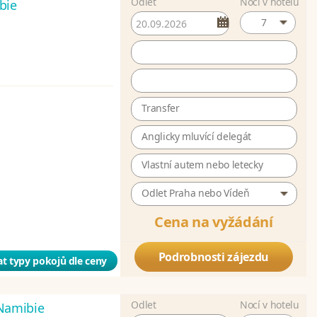
Odlet
Nocí v hotelu
bie
7
Transfer
Anglicky mluvící delegát
Vlastní autem nebo letecky
Odlet Praha nebo Vídeň
Cena na vyžádání
Podrobnosti zájezdu
t typy pokojů dle ceny
Odlet
Nocí v hotelu
Namibie