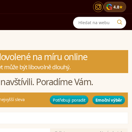
G
4.8
★
dovolené na míru online
t může být libovolně dlouhý.
navštívili. Poradíme Vám.
nejvyšší sleva
Potřebuji poradit
Emoční výběr