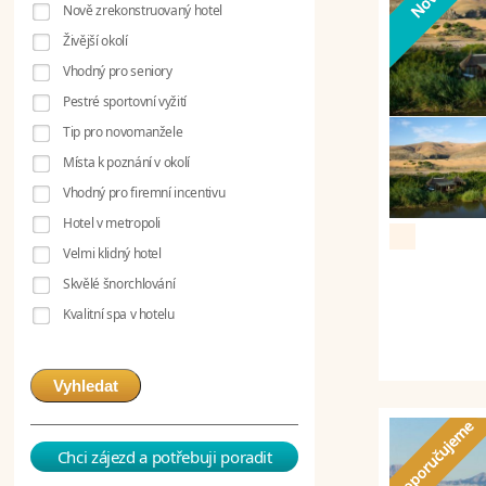
Nově zrekonstruovaný hotel
Živější okolí
Vhodný pro seniory
Pestré sportovní vyžití
Tip pro novomanžele
Místa k poznání v okolí
Vhodný pro firemní incentivu
Hotel v metropoli
Velmi klidný hotel
Skvělé šnorchlování
Kvalitní spa v hotelu
Vyhledat
Chci zájezd a potřebuji poradit