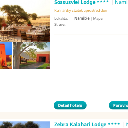
****
Sossusvlei Lodge
|
Nami
Kulinářský zážitek uprostřed dun
Lokalita:
Namibie
|
Mapa
Strava:
Detail hotelu
Porovna
****
Zebra Kalahari Lodge
|