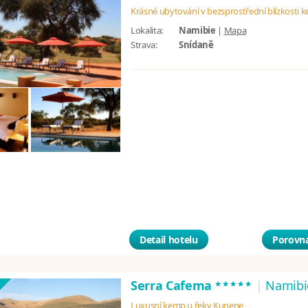
Krásné ubytování v bezsprostřední blízkosti ke
Lokalita:
Namibie
|
Mapa
Strava:
Snídaně
Detail hotelu
Porovna
*****
Serra Cafema
|
Namibi
Luxusní kemp u řeky Kunene