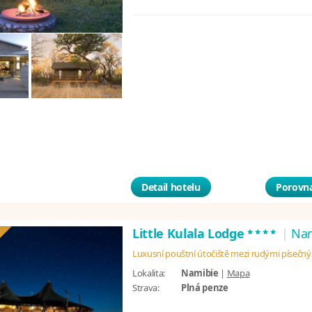
Detail hotelu
Porovna
****
Little Kulala Lodge
|
Nam
Luxusní pouštní útočiště mezi rudými písečn
Lokalita:
Namibie
|
Mapa
Strava:
Plná penze