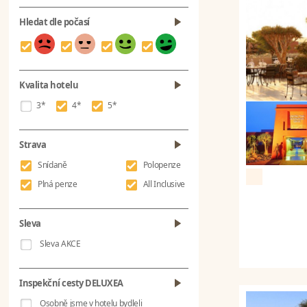
Hledat dle počasí
Kvalita hotelu
3*
4*
5*
Strava
Snídaně
Polopenze
Plná penze
All Inclusive
Sleva
Sleva AKCE
Inspekční cesty DELUXEA
Osobně jsme v hotelu bydleli