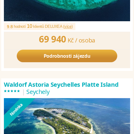
10
9.8
hodnotí
klientů DELUXEA (
více
)
69 940
Kč /
osoba
Podrobnosti zájezdu
Waldorf Astoria Seychelles Platte Island
*****
|
Seychely