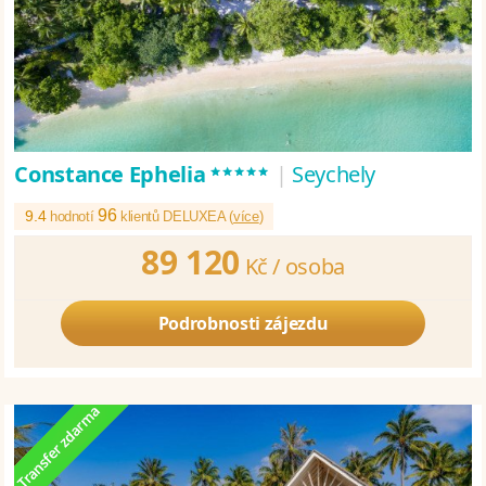
*****
Constance Ephelia
|
Seychely
96
9.4
hodnotí
klientů DELUXEA (
více
)
89 120
Kč /
osoba
Podrobnosti zájezdu