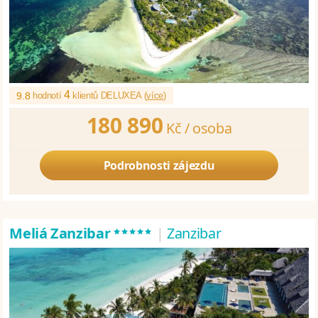
4
9.8
hodnotí
klientů DELUXEA (
více
)
180 890
Kč /
osoba
Podrobnosti zájezdu
*****
Meliá Zanzibar
|
Zanzibar