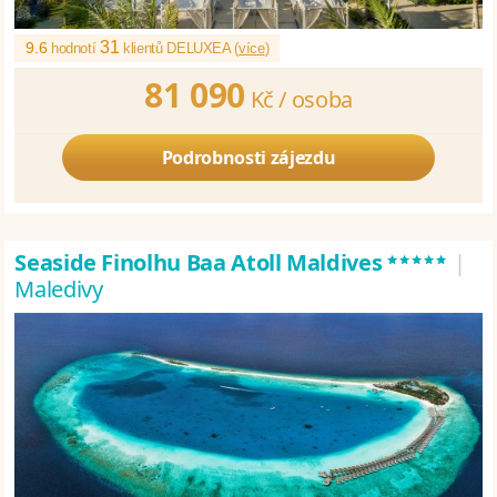
31
9.6
hodnotí
klientů DELUXEA (
více
)
81 090
Kč /
osoba
Podrobnosti zájezdu
*****
Seaside Finolhu Baa Atoll Maldives
|
Maledivy