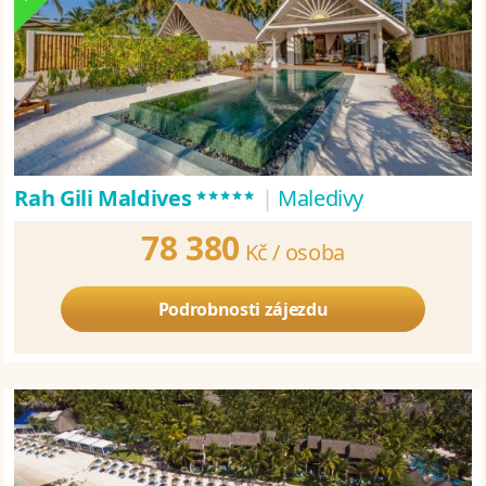
*****
Rah Gili Maldives
|
Maledivy
78 380
Kč /
osoba
Podrobnosti zájezdu