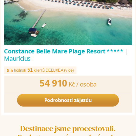
*****
Constance Belle Mare Plage Resort
|
Maurícius
51
9.5
hodnotí
klientů DELUXEA (
více
)
54 910
Kč /
osoba
Podrobnosti zájezdu
Destinace jsme procestovali.