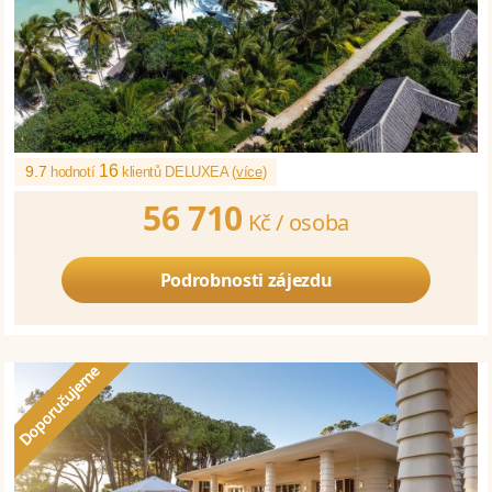
16
9.7
hodnotí
klientů DELUXEA (
více
)
56 710
Kč /
osoba
Podrobnosti zájezdu