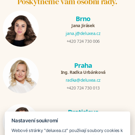
Poskytneme vám osobní rady.
Brno
Jana Jirásek
jana.j@deluxea.cz
+420 724 730 006
Praha
Ing. Radka Urbánková
radka@deluxea.cz
+420 724 730 013
Bratislava
Katarina Hutníková
Nastavení soukromí
katarina@deluxea.sk
Webové stránky "deluxea.cz" používají soubory cookies k
+421 948 759 074