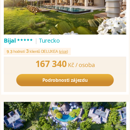
*****
Bijal
|
Turecko
3
9.3
hodnotí
klientů DELUXEA (
více
)
167 340
Kč /
osoba
Podrobnosti zájezdu