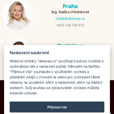
Praha
Ing. Radka Urbánková
radka@deluxea.cz
+420 724 730 013
Bratislava
Katarina Hutníková
Nastavení soukromí
katarina@deluxea.sk
Webové stránky "deluxea.cz" používají soubory cookies k
+421 948 759 074
optimalizaci dat a nastavení služeb. Kliknutím na tlačítko
"Přijmout vše" souhlasíte s využíváním cookies a
předáním údajů o chování na webu pro zobrazení cílené
reklamy na sociálních sítích a reklamních sítích na dalších
webech. Svůj souhlas se zpracováním cookies můžete
kdykoliv odvolat.
Pojištění proti úpadku 125 000 000 Kč
Přijmout vše
O společnosti
Naše ocenění