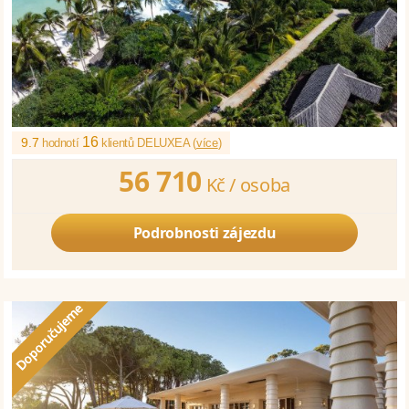
16
9.7
hodnotí
klientů DELUXEA (
více
)
56 710
Kč /
osoba
Podrobnosti zájezdu