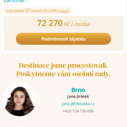
27
9.4
hodnotí
klientů DELUXEA (
více
)
72 270
Kč /
osoba
Podrobnosti zájezdu
Destinace jsme procestovali.
Poskytneme vám osobní rady.
Brno
Jana Jirásek
jana.j@deluxea.cz
+420 724 730 006