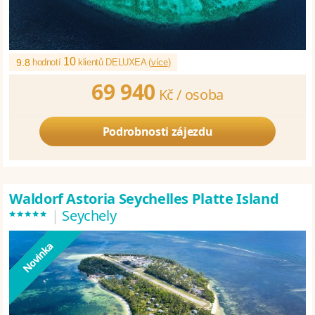
10
9.8
hodnotí
klientů DELUXEA (
více
)
69 940
Kč /
osoba
Podrobnosti zájezdu
Waldorf Astoria Seychelles Platte Island
*****
|
Seychely