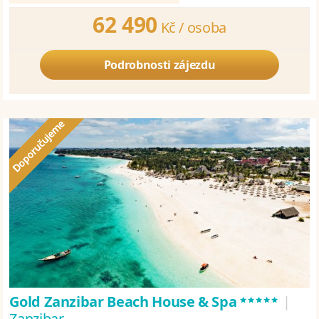
62 490
Kč /
osoba
Podrobnosti zájezdu
*****
Gold Zanzibar Beach House & Spa
|
Zanzibar