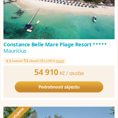
*****
Constance Belle Mare Plage Resort
|
Maurícius
51
9.5
hodnotí
klientů DELUXEA (
více
)
54 910
Kč /
osoba
Podrobnosti zájezdu