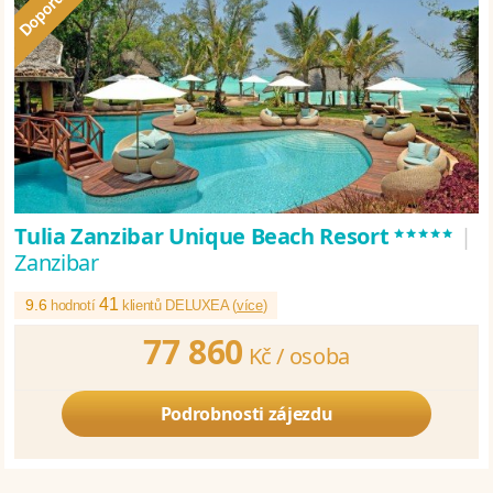
*****
Tulia Zanzibar Unique Beach Resort
|
Zanzibar
41
9.6
hodnotí
klientů DELUXEA (
více
)
77 860
Kč /
osoba
Podrobnosti zájezdu