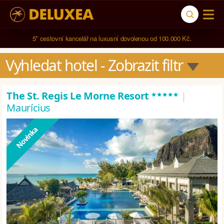
5* cestovní kancelář na luxusní dovolenou od 100.000 Kč.
Vyhledat hotel
 - Zobrazit filtr
*****
The St. Regis Le Morne Resort
|
Maurícius