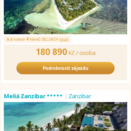
4
9.8
hodnotí
klientů DELUXEA (
více
)
180 890
Kč /
osoba
Podrobnosti zájezdu
*****
Meliá Zanzibar
|
Zanzibar