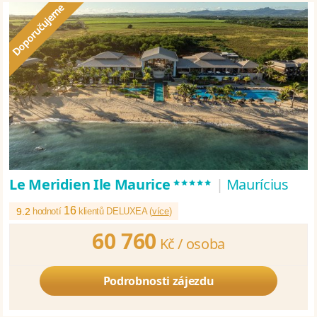
*****
Le Meridien Ile Maurice
|
Maurícius
16
9.2
hodnotí
klientů DELUXEA (
více
)
60 760
Kč /
osoba
Podrobnosti zájezdu