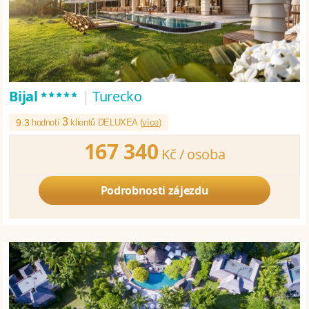
*****
Bijal
|
Turecko
3
9.3
hodnotí
klientů DELUXEA (
více
)
167 340
Kč /
osoba
Podrobnosti zájezdu