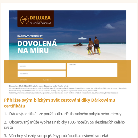
Přibližte svým blízkým svět cestování díky Dárkovému
certifikátu
1. Dárkový certifikát lze použít k úhradě libovolného pobytu nebo letenky
2. Obdarovaný může vybírat z nabídky 1036 hotelů v 59 destinacích celého
světa
3. Všechny zájezdy jsou pojištěny proti úpadku cestovní kanceláře