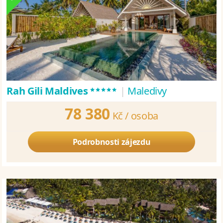
*****
Rah Gili Maldives
|
Maledivy
78 380
Kč /
osoba
Podrobnosti zájezdu