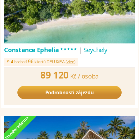
*****
Constance Ephelia
|
Seychely
96
9.4
hodnotí
klientů DELUXEA (
více
)
89 120
Kč /
osoba
Podrobnosti zájezdu