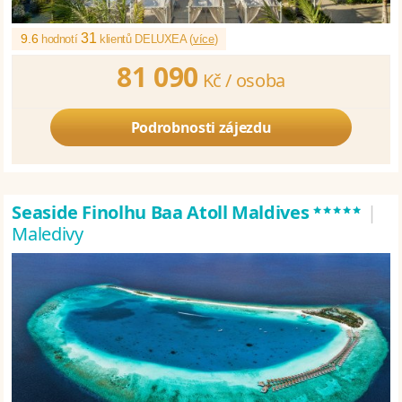
31
9.6
hodnotí
klientů DELUXEA (
více
)
81 090
Kč /
osoba
Podrobnosti zájezdu
*****
Seaside Finolhu Baa Atoll Maldives
|
Maledivy