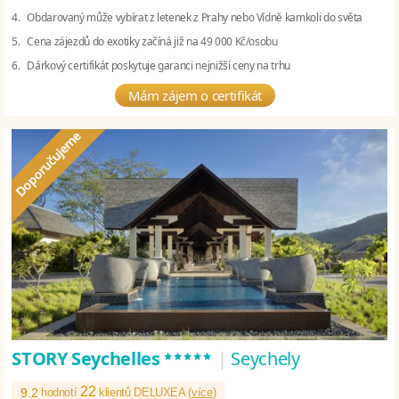
4. Obdarovaný může vybírat z letenek z Prahy nebo Vídně kamkoli do světa
5. Cena zájezdů do exotiky začíná již na 49 000 Kč/osobu
6. Dárkový certifikát poskytuje garanci nejnižší ceny na trhu
Mám zájem o certifikát
*****
STORY Seychelles
|
Seychely
22
9.2
hodnotí
klientů DELUXEA (
více
)