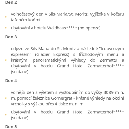
Den 2
volnočasový den v Sils-Maria/St. Moritz, vyjížďka v kočáru
taženém koňmi
ubytování v hotelu Waldhaus***** (polopenze)
Den 3
odjezd ze Sils Maria do St. Moritz a následně "ledovcovým
expresem" (Glacier Express) s tříchodovým menu a
krásnými panoramatickými výhledy do Zermattu a
ubytování v hotelu Grand Hotel Zermatterhof*****
(snídaně)
Den 4
volnější den s výletem s vystoupáním do výšky 3089 m n.
m. pomocí železnice Gornergrat - krásné výhledy na okolní
vrcholky s výškou přes 4 tisíce m. n. m.
ubytování v hotelu Grand Hotel Zermatterhof*****
(snídaně)
Den 5