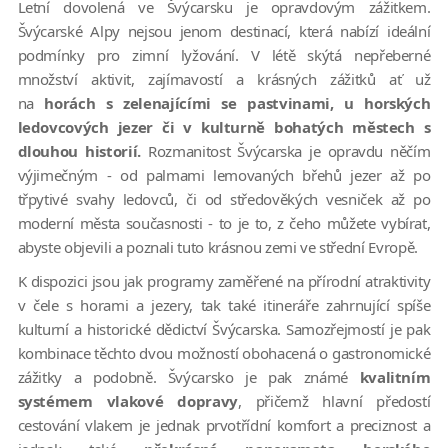
Letní dovolená ve Švýcarsku je opravdovým zážitkem.
Švýcarské Alpy nejsou jenom destinací, která nabízí ideální
podmínky pro zimní lyžování. V létě skýtá nepřeberné
množství aktivit, zajímavostí a krásných zážitků ať už
na
horách s zelenajícími se pastvinami, u horských
ledovcových jezer či v kulturně bohatých městech s
dlouhou historií.
Rozmanitost Švýcarska je opravdu něčím
výjimečným - od palmami lemovaných břehů jezer až po
třpytivé svahy ledovců, či od středověkých vesniček až po
moderní města současnosti - to je to, z čeho můžete vybírat,
abyste objevili a poznali tuto krásnou zemi ve střední Evropě.
K dispozici jsou jak programy zaměřené na přírodní atraktivity
v čele s horami a jezery, tak také itineráře zahrnující spíše
kulturní a historické dědictví Švýcarska. Samozřejmostí je pak
kombinace těchto dvou možností obohacená o gastronomické
zážitky a podobně. Švýcarsko je pak známé
kvalitním
systémem vlakové dopravy
, přičemž hlavní předostí
cestování vlakem je jednak prvotřídní komfort a preciznost a