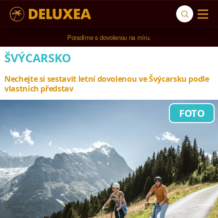
Poradíme s dovolenou na míru.
ŠVÝCARSKO
Nechejte si sestavit letní dovolenou ve Švýcarsku podle
vlastních představ
FOTO