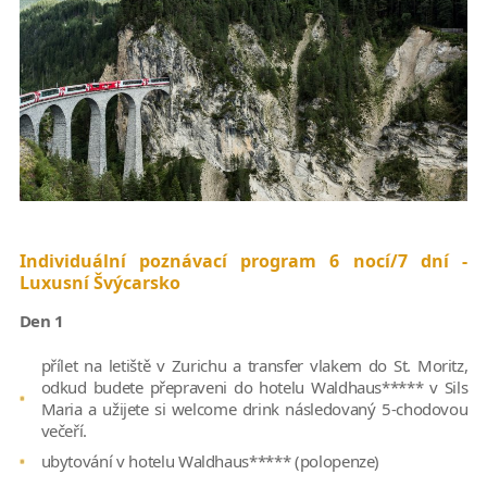
Individuální poznávací program 6 nocí/7 dní -
Luxusní Švýcarsko
Den 1
přílet na letiště v Zurichu a transfer vlakem do St. Moritz,
odkud budete přepraveni do hotelu Waldhaus***** v Sils
Maria a užijete si welcome drink následovaný 5-chodovou
večeří.
ubytování v hotelu Waldhaus***** (polopenze)