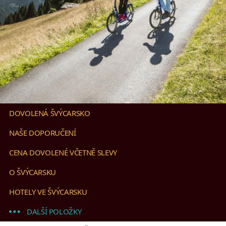
DOVOLENÁ ŠVÝCARSKO
NAŠE DOPORUČENÍ
CENA DOVOLENÉ VČETNĚ SLEVY
O ŠVÝCARSKU
HOTELY VE ŠVÝCARSKU
DALŠÍ POLOŽKY