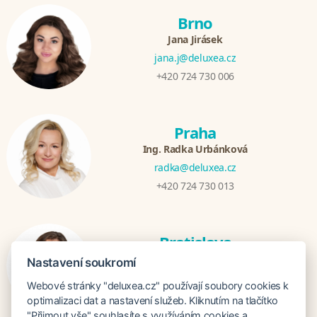
Brno
Jana Jirásek
jana.j@deluxea.cz
+420 724 730 006
Praha
Ing. Radka Urbánková
radka@deluxea.cz
+420 724 730 013
Bratislava
Katarina Hutníková
Nastavení soukromí
katarina@deluxea.sk
Webové stránky "deluxea.cz" používají soubory cookies k
+421 948 759 074
optimalizaci dat a nastavení služeb. Kliknutím na tlačítko
"Přijmout vše" souhlasíte s využíváním cookies a