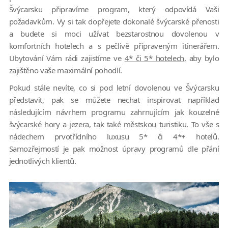
Švýcarsku připravíme program, který odpovídá Vaši
požadavkům. Vy si tak dopřejete dokonalé švýcarské přenosti
a budete si moci užívat bezstarostnou dovolenou v
komfortních hotelech a s pečlivě připraveným itinerářem.
Ubytování Vám rádi zajistíme ve
4* či 5* hotelech
, aby bylo
zajištěno vaše maximální pohodlí.
Pokud stále nevíte, co si pod letní dovolenou ve Švýcarsku
představit, pak se můžete nechat inspirovat například
následujícím návrhem programu zahrnujícím jak kouzelné
švýcarské hory a jezera, tak také městskou turistiku. To vše s
nádechem prvotřídního luxusu 5* či 4*+ hotelů.
Samozřejmostí je pak možnost úpravy programů dle přání
jednotlivých klientů.