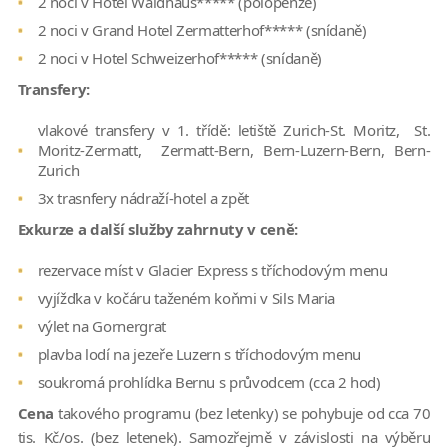
2 noci v Hotel Waldhaus***** (polopenze)
2 noci v Grand Hotel Zermatterhof***** (snídaně)
2 noci v Hotel Schweizerhof***** (snídaně)
Transfery:
vlakové transfery v 1. třídě: letiště Zurich-St. Moritz, St.
Moritz-Zermatt, Zermatt-Bern, Bern-Luzern-Bern, Bern-
Zurich
3x trasnfery nádraží-hotel a zpět
Exkurze a další služby zahrnuty v ceně:
rezervace míst v Glacier Express s tříchodovým menu
vyjížďka v kočáru taženém koňmi v Sils Maria
výlet na Gornergrat
plavba lodí na jezeře Luzern s tříchodovým menu
soukromá prohlídka Bernu s průvodcem (cca 2 hod)
Cena
takového programu (bez letenky) se pohybuje od cca 70
tis. Kč/os. (bez letenek). Samozřejmě v závislosti na výběru