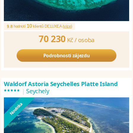
10
9.8
hodnotí
klientů DELUXEA (
více
)
70 230
Kč /
osoba
Podrobnosti zájezdu
Waldorf Astoria Seychelles Platte Island
*****
|
Seychely