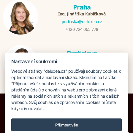
Praha
Ing. Jindřiška Kubíčková
jindriska@deluxea.cz
+420 724 065 778
Bratislava
Katarina Hutníková
Nastavení soukromí
katarina@deluxea.sk
Webové stránky "deluxea.cz" používají soubory cookies k
+421 948 759 074
optimalizaci dat a nastavení služeb. Kliknutím na tlačítko
"Přijmout vše" souhlasíte s využíváním cookies a
předáním údajů o chování na webu pro zobrazení cílené
reklamy na sociálních sítích a reklamních sítích na dalších
webech. Svůj souhlas se zpracováním cookies můžete
kdykoliv odvolat.
Pojištění proti úpadku 125 000 000 Kč
Přijmout vše
O společnosti
Naše ocenění