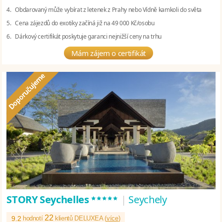
4. Obdarovaný může vybírat z letenek z Prahy nebo Vídně kamkoli do světa
5. Cena zájezdů do exotiky začíná již na 49 000 Kč/osobu
6. Dárkový certifikát poskytuje garanci nejnižší ceny na trhu
Mám zájem o certifikát
*****
STORY Seychelles
|
Seychely
22
9.2
hodnotí
klientů DELUXEA (
více
)