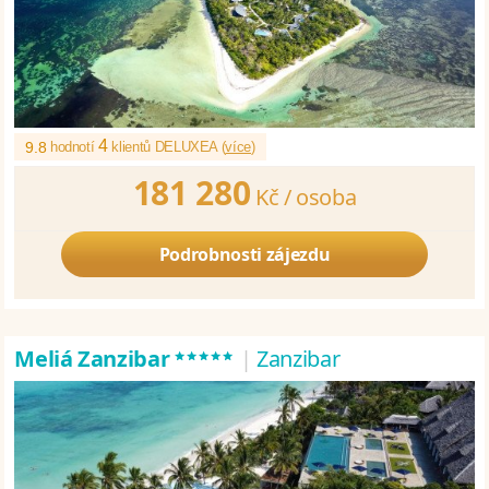
4
9.8
hodnotí
klientů DELUXEA (
více
)
181 280
Kč /
osoba
Podrobnosti zájezdu
*****
Meliá Zanzibar
|
Zanzibar