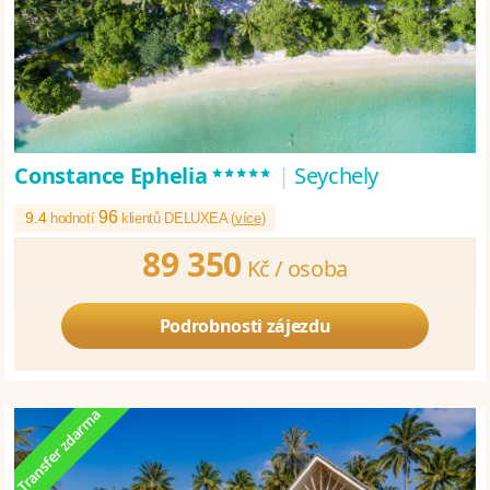
*****
Constance Ephelia
|
Seychely
96
9.4
hodnotí
klientů DELUXEA (
více
)
89 350
Kč /
osoba
Podrobnosti zájezdu