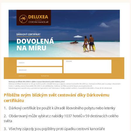
Přibližte svým blízkým svět cestování díky Dárkovému
certifikátu
1. Dárkový certifikát lze použít k úhradě libovolného pobytu nebo letenky
2. Obdarovaný může vybírat z nabídky 1037 hotelů v 59 destinacích celého
světa
3. Všechny zájezdy jsou pojištěny proti úpadku cestovní kanceláře