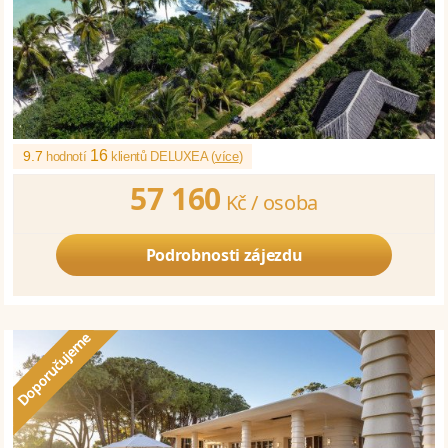
16
9.7
hodnotí
klientů DELUXEA (
více
)
57 160
Kč /
osoba
Podrobnosti zájezdu