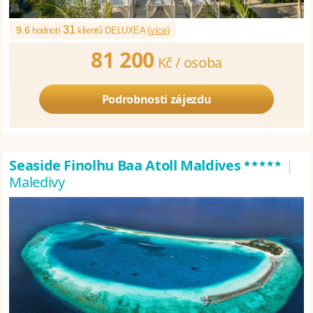
31
9.6
hodnotí
klientů DELUXEA (
více
)
81 200
Kč /
osoba
Podrobnosti zájezdu
*****
Seaside Finolhu Baa Atoll Maldives
|
Maledivy