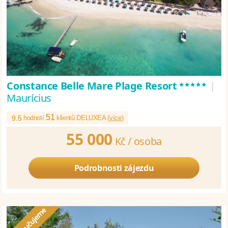
*****
Constance Belle Mare Plage Resort
|
Maurícius
51
9.5
hodnotí
klientů DELUXEA (
více
)
55 000
Kč /
osoba
Podrobnosti zájezdu