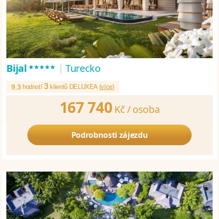
*****
Bijal
|
Turecko
3
9.3
hodnotí
klientů DELUXEA (
více
)
167 740
Kč /
osoba
Podrobnosti zájezdu