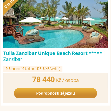
*****
Tulia Zanzibar Unique Beach Resort
|
Zanzibar
41
9.6
hodnotí
klientů DELUXEA (
více
)
78 440
Kč /
osoba
Podrobnosti zájezdu