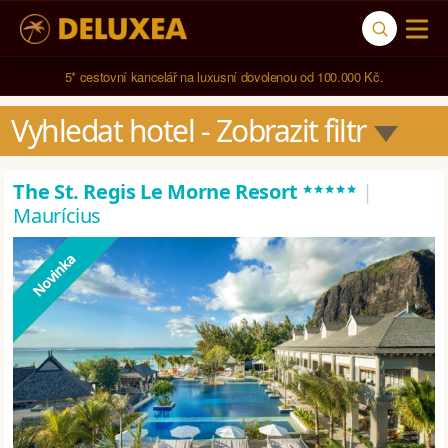
5* cestovní kancelář na luxusní dovolenou od 100.000 Kč.
Vyhledat hotel
 - Zobrazit filtr
*****
The St. Regis Le Morne Resort
|
Maurícius