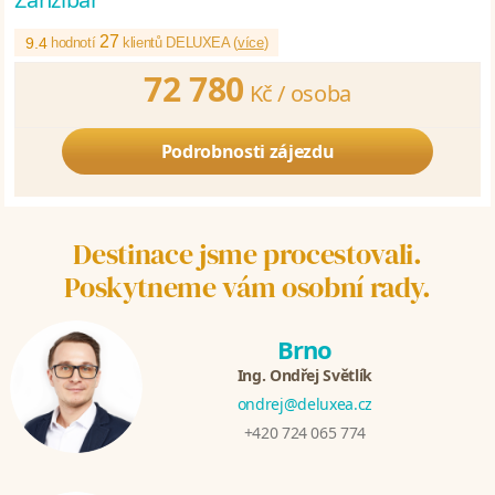
27
9.4
hodnotí
klientů DELUXEA (
více
)
72 780
Kč /
osoba
Podrobnosti zájezdu
Destinace jsme procestovali.
Poskytneme vám osobní rady.
Brno
Ing. Ondřej Světlík
ondrej@deluxea.cz
+420 724 065 774