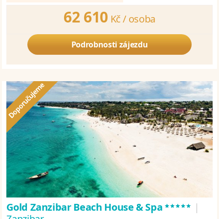
62 610
Kč /
osoba
Podrobnosti zájezdu
*****
Gold Zanzibar Beach House & Spa
|
Zanzibar