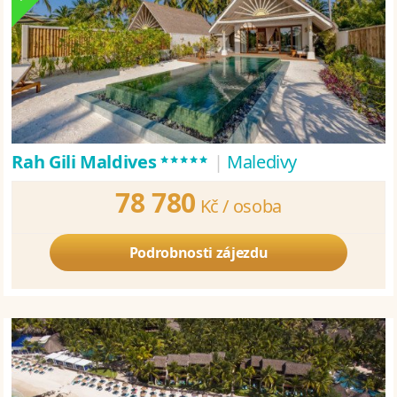
*****
Rah Gili Maldives
|
Maledivy
78 780
Kč /
osoba
Podrobnosti zájezdu