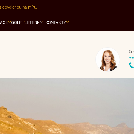
í kancelář na luxusní dovolenou od 100.000 Kč.
RACE
GOLF
LETENKY
KONTAKTY
In
ve