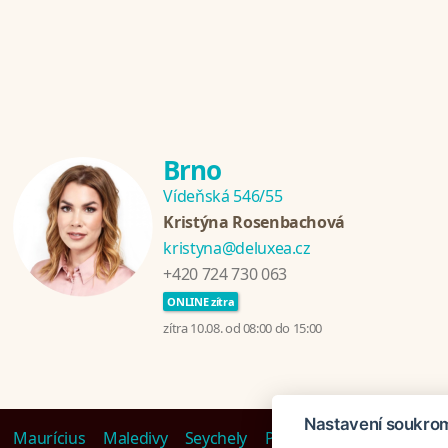
Brno
Vídeňská 546/55
Kristýna Rosenbachová
kristyna@deluxea.cz
+420 724 730 063
ONLINE zítra
zítra 10.08. od 08:00 do 15:00
Nastavení soukro
Maurícius
Maledivy
Seychely
Polynésie
Emiráty
Ta