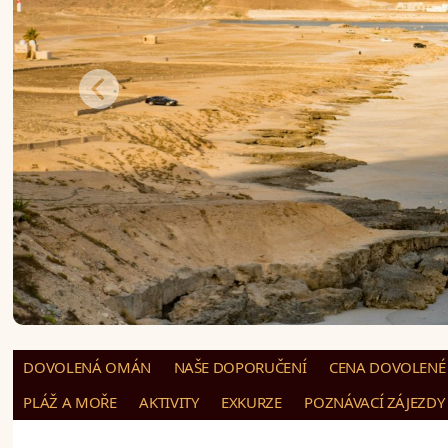
DOVOLENÁ OMÁN
NAŠE DOPORUČENÍ
CENA DOVOLENÉ 
PLÁŽ A MOŘE
AKTIVITY
EXKURZE
POZNÁVACÍ ZÁJEZDY