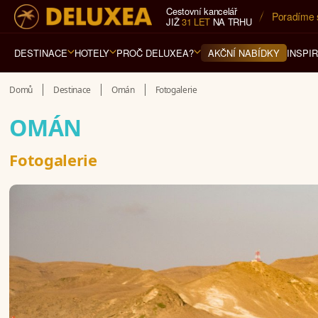
Cestovní kancelář
5* cestovn
JIŽ
31 LET
NA TRHU
DESTINACE
HOTELY
PROČ DELUXEA?
INSPI
AKČNÍ NABÍDKY
Domů
Destinace
Omán
Fotogalerie
OMÁN
Fotogalerie