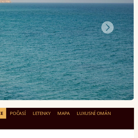
IE
POČASÍ
LETENKY
MAPA
LUXUSNÍ OMÁN