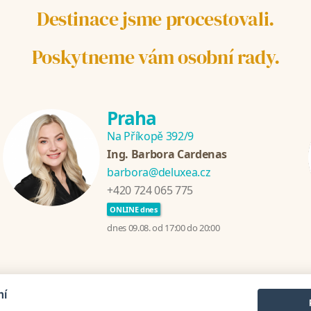
Destinace jsme procestovali.
Poskytneme vám osobní rady.
Praha
Na Příkopě 392/9
Ing. Barbora Cardenas
barbora@deluxea.cz
+420 724 065 775
ONLINE dnes
dnes 09.08. od 17:00 do 20:00
mí
nzánie
Chorvatsko
Thajsko
Srí Lanka
Turecko
Řecko