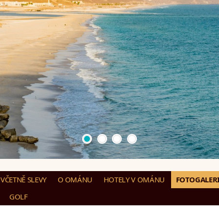
VČETNĚ SLEVY
O OMÁNU
HOTELY V OMÁNU
FOTOGALER
GOLF