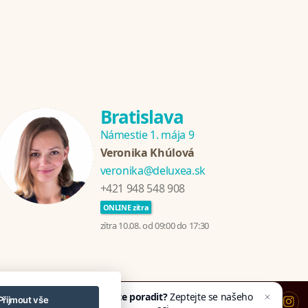
Bratislava
Námestie 1. mája 9
Veronika Khúlová
veronika@deluxea.sk
+421 948 548 908
ONLINE zítra
zítra 10.08. od 09:00 do 17:30
Potřebujete poradit?
Zeptejte se našeho
Přijmout vše