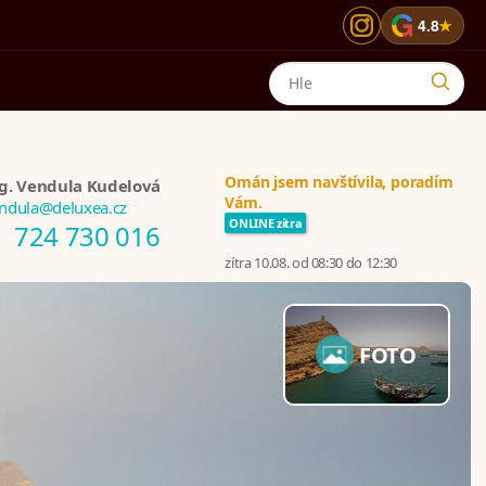
G
4.8
★
Omán jsem navštívila, poradím
g. Vendula Kudelová
Vám.
ndula@deluxea.cz
ONLINE zítra
724 730 016
zítra 10.08. od 08:30 do 12:30
FOTO