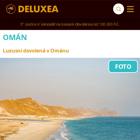
5* cestovní kancelář na luxusní dovolenou od 100.000 Kč.
OMÁN
Luxusní dovolená v Ománu
FOTO