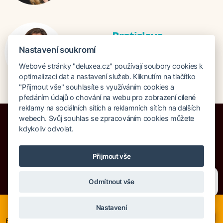
Bratislava
Katarina Hutníková
Nastavení soukromí
katarina@deluxea.sk
Webové stránky "deluxea.cz" používají soubory cookies k
+421 948 759 074
optimalizaci dat a nastavení služeb. Kliknutím na tlačítko
"Přijmout vše" souhlasíte s využíváním cookies a
předáním údajů o chování na webu pro zobrazení cílené
reklamy na sociálních sítích a reklamních sítích na dalších
webech. Svůj souhlas se zpracováním cookies můžete
kdykoliv odvolat.
Pojištění proti úpadku 125 000 000 Kč
Přijmout vše
O společnosti
Naše ocenění
Mapa stránek
Právní doložka
Potřebujete poradit?
Zeptejte se našeho asistenta
Vyhledávání
Cookies
Odmítnout vše
Chettyho
.
Nyní je ideální čas na rozhodování o letní dovolené, ať ji
© Copyright DELUXEA a.s. 1995-2026
Nastavení
neřešíte na poslední chvíli. Smartwings i Austrian lety po
×
Evropě neruší. Mnohé hotely v Evropě stále nabízí akční ceny,