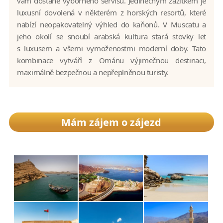
vám dostane výborného servisu. Jedinečným zážitkem je
luxusní dovolená v některém z horských resortů, které
nabízí neopakovatelný výhled do kaňonů. V Muscatu a
jeho okolí se snoubí arabská kultura stará stovky let
s luxusem a všemi vymoženostmi moderní doby. Tato
kombinace vytváří z Ománu výjimečnou destinaci,
maximálně bezpečnou a nepřeplněnou turisty.
Mám zájem o zájezd