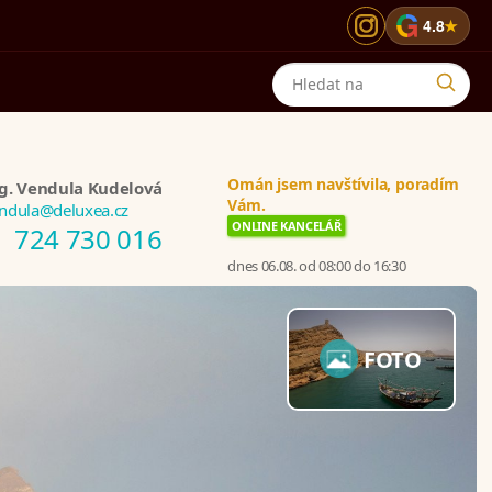
G
4.8
★
Omán jsem navštívila, poradím
g. Vendula Kudelová
Vám.
ndula@deluxea.cz
ONLINE KANCELÁŘ
724 730 016
dnes 06.08. od 08:00 do 16:30
FOTO