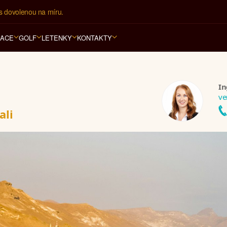
í kancelář na luxusní dovolenou od 100.000 Kč.
RACE
GOLF
LETENKY
KONTAKTY
In
ve
ali