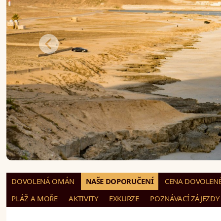
DOVOLENÁ OMÁN
NAŠE DOPORUČENÍ
CENA DOVOLENÉ
PLÁŽ A MOŘE
AKTIVITY
EXKURZE
POZNÁVACÍ ZÁJEZDY