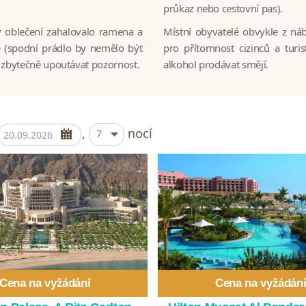
průkaz nebo cestovní pas).
y oblečení zahalovalo ramena a
Místní obyvatelé obvykle z n
é (spodní prádlo by nemělo být
pro přítomnost cizinců a turis
u zbytečně upoutávat pozornost.
alkohol prodávat smějí.
,
nocí
7
Cena na vyžádání
Cena na vyžádán