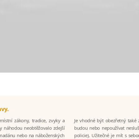
vy.
ístní zákony, tradice, zvyky a
Je vhodné být obezřetný také z
by náhodou neobtěžovalo zdejší
budou nebo nepoužívat neslušn
Ramadánu nebo na náboženských
policie). Užitečné je mít s seb