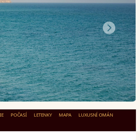
IE
POČASÍ
LETENKY
MAPA
LUXUSNÍ OMÁN