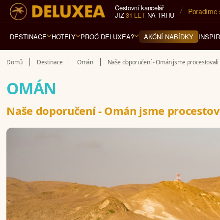
Cestovní kancelář
5* cestovn
JIŽ
31 LET
NA TRHU
DESTINACE
HOTELY
PROČ DELUXEA?
INSPI
AKČNÍ NABÍDKY
Domů
Destinace
Omán
Naše doporučení - Omán jsme procestovali
OMÁN
Naše doporučení - Omán jsme procestov