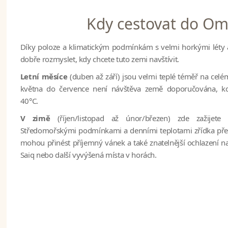
Kdy cestovat do O
Díky poloze a klimatickým podmínkám s velmi horkými léty 
dobře rozmyslet, kdy chcete tuto zemi navštívit.
Letní měsíce
(duben až září) jsou velmi teplé téměř na ce
května do července není návštěva země doporučována, kdy
40°C.
V zimě
(říjen/listopad až únor/březen) zde zažijete
Středomořskými podmínkami a denními teplotami zřídka přes
mohou přinést příjemný vánek a také znatelnější ochlazení n
Saiq nebo další vyvýšená místa v horách.