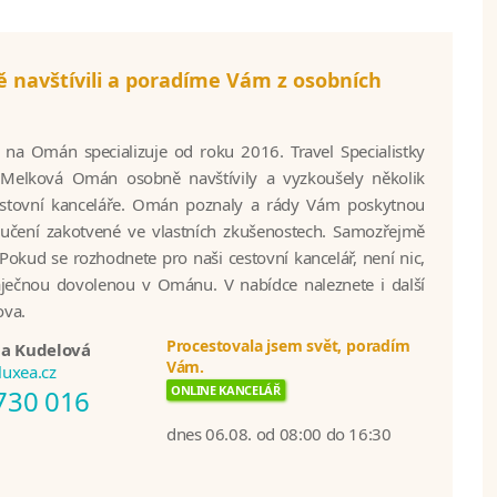
navštívili a poradíme Vám z osobních
 na Omán specializuje od roku 2016. Travel Specialistky
 Melková Omán osobně navštívily a vyzkoušely několik
cestovní kanceláře. Omán poznaly a rády Vám poskytnou
čení zakotvené ve vlastních zkušenostech. Samozřejmě
Pokud se rozhodnete pro naši cestovní kancelář, není nic,
áječnou dovolenou v Ománu. V nabídce naleznete i další
ova.
Procestovala jsem svět, poradím
la Kudelová
Vám.
uxea.cz
ONLINE KANCELÁŘ
730 016
dnes 06.08. od 08:00 do 16:30