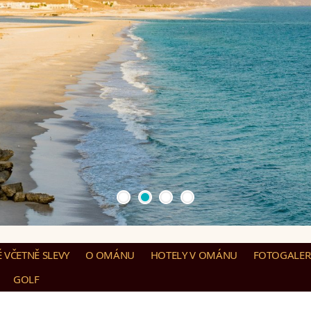
 VČETNĚ SLEVY
O OMÁNU
HOTELY V OMÁNU
FOTOGALER
GOLF