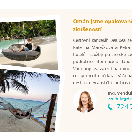
Omán jsme opakovaně 
zkušeností
Cestovní kancelář Deluxea se
Kateřina Marečková a Petra
hotelů i služby partnerské 
podrobné informace a doporu
Vám připraví zájezd na míru. 
co by mohlo překazit Vaši b
destinace Arabského poloostr
Ing. Vendu
vendula@del
724 