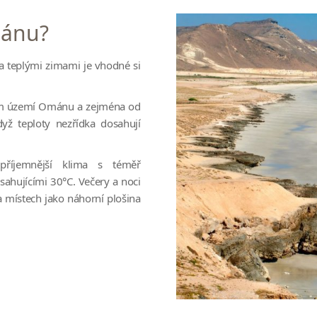
mánu?
a teplými zimami je vhodné si
lém území Ománu a zejména od
ž teploty nezřídka dosahují
 příjemnější klima s téměř
ahujícími 30°C. Večery a noci
a místech jako náhorní plošina