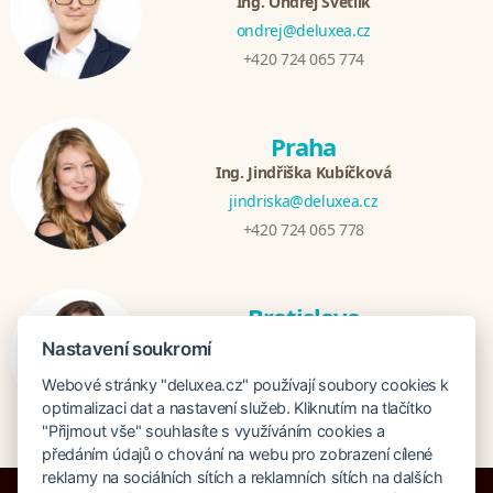
Ing. Ondřej Světlík
ondrej@deluxea.cz
+420 724 065 774
Praha
Ing. Jindřiška Kubíčková
jindriska@deluxea.cz
+420 724 065 778
Bratislava
Katarina Hutníková
Nastavení soukromí
katarina@deluxea.sk
Webové stránky "deluxea.cz" používají soubory cookies k
+421 948 759 074
optimalizaci dat a nastavení služeb. Kliknutím na tlačítko
"Přijmout vše" souhlasíte s využíváním cookies a
předáním údajů o chování na webu pro zobrazení cílené
reklamy na sociálních sítích a reklamních sítích na dalších