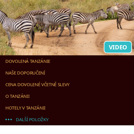
VIDEO
DOVOLENÁ TANZÁNIE
NAŠE DOPORUČENÍ
CENA DOVOLENÉ VČETNĚ SLEVY
O TANZÁNII
HOTELY V TANZÁNII
DALŠÍ POLOŽKY